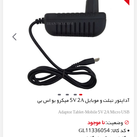
آداپتور تبلت و موبایل 5V 2A میکرو یو اس بی
Adaptor Tablet-Mobile 5V 2A Micro USB
نا موجود
وضعیت:
کد کالا:
GL11336054