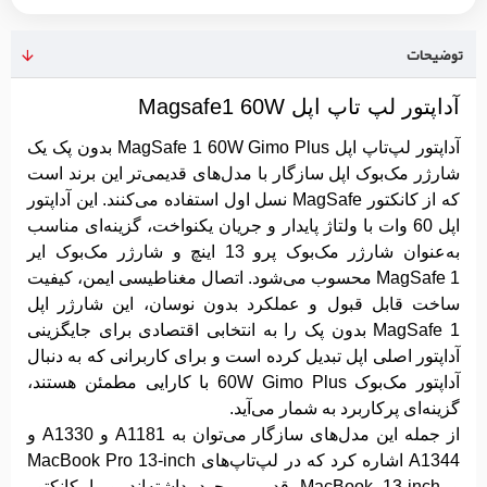
توضیحات
آداپتور لپ تاپ اپل Magsafe1 60W
آداپتور لپ‌تاپ اپل MagSafe 1 60W Gimo Plus بدون پک یک
شارژر مک‌بوک اپل سازگار با مدل‌های قدیمی‌تر این برند است
که از کانکتور MagSafe نسل اول استفاده می‌کنند. این آداپتور
اپل 60 وات با ولتاژ پایدار و جریان یکنواخت، گزینه‌ای مناسب
به‌عنوان شارژر مک‌بوک پرو 13 اینچ و شارژر مک‌بوک ایر
MagSafe 1 محسوب می‌شود. اتصال مغناطیسی ایمن، کیفیت
ساخت قابل قبول و عملکرد بدون نوسان، این شارژر اپل
MagSafe 1 بدون پک را به انتخابی اقتصادی برای جایگزینی
آداپتور اصلی اپل تبدیل کرده است و برای کاربرانی که به دنبال
آداپتور مک‌بوک 60W Gimo Plus با کارایی مطمئن هستند،
گزینه‌ای پرکاربرد به شمار می‌آید.
از جمله این مدل‌های سازگار می‌توان به A1181 و A1330 و
A1344 اشاره کرد که در لپ‌تاپ‌های MacBook Pro 13-inch
و MacBook 13-inch قدیمی وجود داشته‌اند و با کانکتور