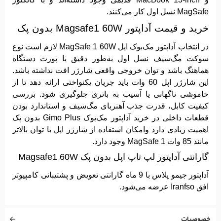
MagSafe نسل اول کار می‌کنند.
خرید و قیمت آداپتور Magsafe1 60W بدون پک
در انتخاب آداپتور مک‌بوک اپل MagSafe 1 60W لازم است نوع
سوکت مگ‌سیف نسل اول به‌طور دقیق با پورت دستگاه
هماهنگ باشد و توان خروجی واقعی شارژر افت نداشته باشد.
این شارژر اپل 60 وات باید جریان یکنواختی ارائه دهد تا از
خاموشی ناگهانی یا آسیب به باتری جلوگیری شود. بررسی
کیفیت کابل، قدرت جذب آهنربای مگ‌سیف و استاندارد بودن
قطعات داخلی در خرید آداپتور مک‌بوک Gimo Plus بدون پک
اهمیت زیادی دارد وامکان استفاده از شارژر اپل با توان بالاتر
مانند 85 وات MagSafe 1 وجود دارد.
گارانتی آداپتور لپ تاپ اپل بدون پک Magsafe1 60W
آداپتور جیمو پلاس با 9 ماه گارانتی تعویض و پشتیبانی کامپیوتر
افق Iranfso عرضه می‌شود.
خصوصیات