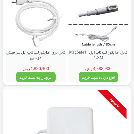
کابل آداپتور لپ تاپ اپل MagSafe1_
کابل برق آداپتورلپ تاپ اپل سر فیش
1.8M
دو تایی
4,588,900 ریال
1,820,300 ریال
افزودن به سبد خرید
افزودن به سبد خرید
نا موجود