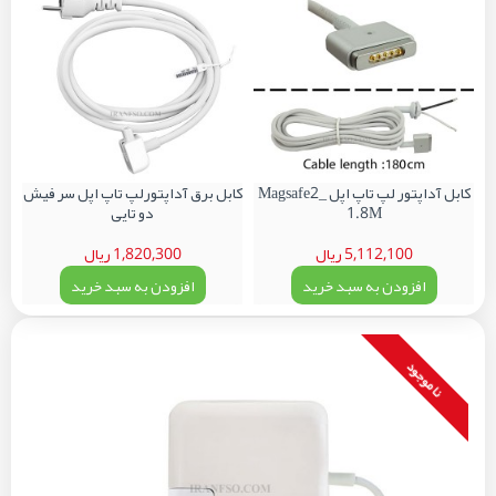
کابل آداپتور لپ تاپ اپل Magsafe2_
کابل برق آداپتورلپ تاپ اپل سر فیش
1.8M
دو تایی
5,112,100 ریال
1,820,300 ریال
افزودن به سبد خرید
افزودن به سبد خرید
نا موجود