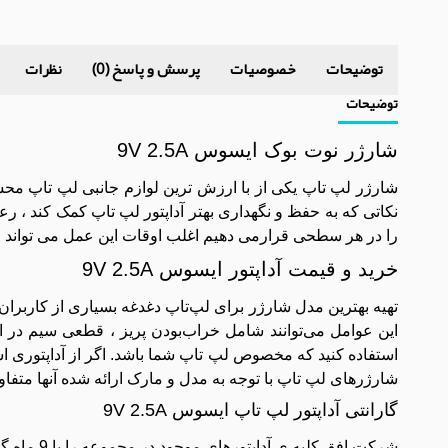
توضیحات
خصوصیات
پرسش و پاسخ (0)
نظرات
توضیحات
شارژر نوت بوک ایسوس 9V 2.5A
شارژر لپ تاپ یکی از با ارزش ترین لوازم جانبی لپ تاپ محس
نکاتی که به حفظ و نگهداری بهتر آداپتور لپ تاپ کمک کند ، 
را در هر سطحی قرارمی دهیم اغلب اوقات این عمل می تواند منج
خرید و قیمت آداپتور ایسوس 9V 2.5A
تهیه بهترین مدل شارژر برای لپ‌تاپ دغدغه بسیاری از کاربرا
این عوامل می‌توانند شامل خراب‌بودن پریز ، قطعی سیم در اثر
استفاده کنید که مخصوص لپ تاپ شما باشد. اگر از آداپتوری 
شارژرهای لپ تاپ با توجه به مدل و مارک ارائه شده آنها متفا
گارانتی آداپتور لپ تاپ ایسوس 9V 2.5A
شرکت افق کلیه ی آداپتورهای موجود در مجموعه را با 9 ماه گارانتی تعویض IranFSO و 7 روز مهلت تست کالا به بازار عرضه نموده است.