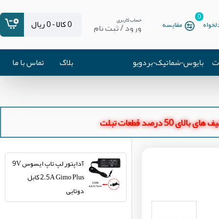
0
حساب کاربری
0 کالا - 0 ریال
خواه
مقایسه
ورود / ثبت نام
ات
بایوس-شماتیک-بردویو
بلاگ
تماس با ما
ای بالای 50 درصد قطعات تبلت
آداپتور لپ تاپ ایسوس 9V
2.5A Gimo Plus کابل
دوتایی