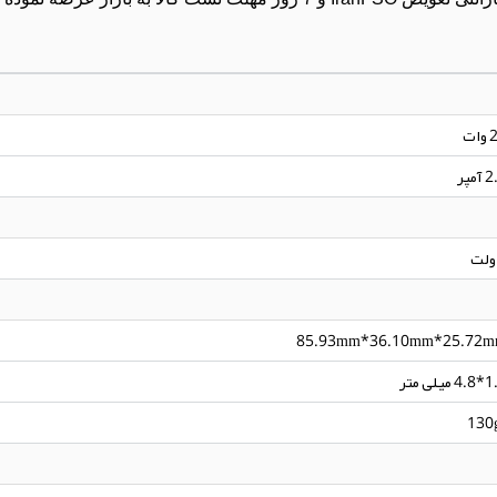
ات
آمپر
85.93mm*36.10mm*25.72
میلی متر
130