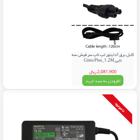
کابل برق آداپتور لپ تاپ سر فیش سه
تایی Gimo Plus_1.2M
2,081,900 ریال
افزودن به سبد خرید
نا موجود