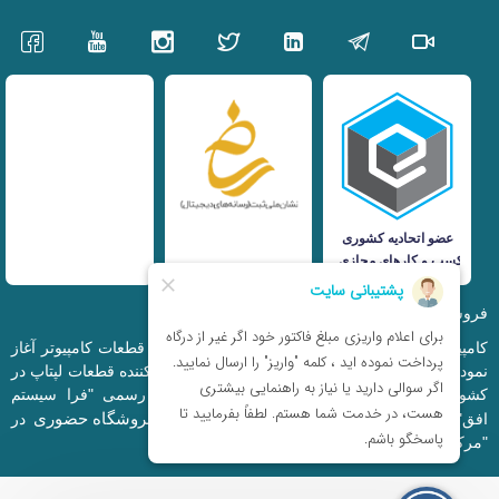
فروشگاه اینترنتی iranfso (کامپیوتر افق)
کامپیوتر افق، فعالیت خود را از سال 1377 در زمینه قطعات کامپیوتر آغاز
نمود و در حال حاضر به بزرگترین وارد کننده و توزیع کننده قطعات لپتاپ در
کشور تبدیل شده است. این مجموعه که با نام رسمی "فرا سیستم
فروشگاه حضوری
افق" ثبت شده است دارای فروشگاه اینترنتی و
در
"مرکز کامپیوتر ایران" و "خیابان مظفر" میباشد.