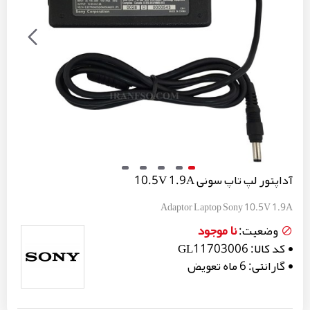
آداپتور لپ تاپ سونی 10.5V 1.9A
Adaptor Laptop Sony 10.5V 1.9A
نا موجود
وضعیت:
کد کالا:
GL11703006
گارانتی:
6 ماه تعویض