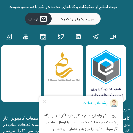
جهت اطلاع از تخفیفات و کالاهای جدید در خبرنامه عضو شوید
ارسال
فروشگاه اینترنتی iranfso (کامپیوتر افق)
کامپیوتر افق، فعالیت خود را از سال 1377 در زمینه قطعات کامپیوتر آغاز
نمود و در حال حاضر به بزرگترین وارد کننده و توزیع کننده قطعات لپتاپ در
کشور تبدیل شده است. این مجموعه که با نام رسمی "فرا سیستم