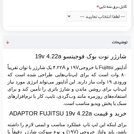
کابل برق سه تایی
توضیحات
شارژر نوت بوک فوجیتسو 19v 4.22a
آداپتور Fujitsu با خروجی۱۹V و ۴.۲۲A یک شارژر با توان تقریباً
۸۰ وات است که برای لپ‌تاپ‌هایی طراحی شده است که
ورودی ۱۹ ولت نیاز دارند. این آداپتور می‌تواند انرژی مورد نیاز
لپ‌تاپ برای روشن ماندن و شارژ باتری را تأمین کند و برای
استفاده‌های روزمره مانند وب‌گردی، تایپ، کار با نرم‌افزارهای
سبک یا پخش ویدیو مناسب است.
خرید و قیمت ADAPTOR FUJITSU 19v 4.22a
برای اینکه این لپ تاپ عملکرد مناسب و ایمنی لازم را داشته
باشد، باید ولتاژ خروجی (۱۹V) و نوع سوکت شارژر دقیقاً با