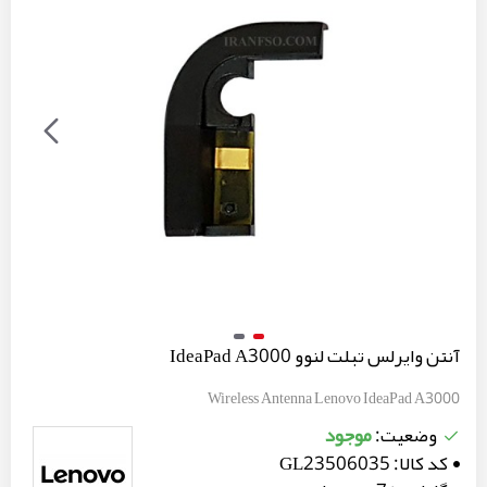
آنتن وایرلس تبلت لنوو IdeaPad A3000
Wireless Antenna Lenovo IdeaPad A3000
موجود
وضعیت:
کد کالا:
GL23506035