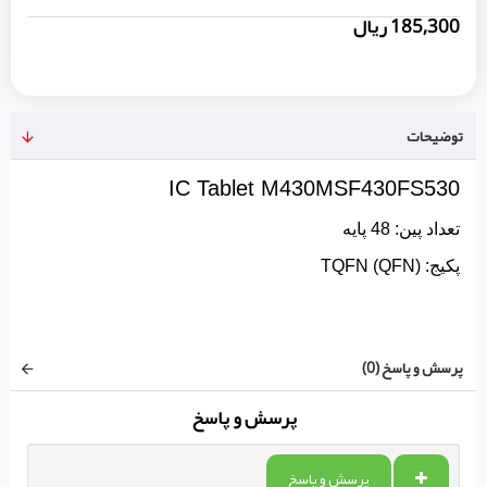
185,300 ریال
توضیحات
IC Tablet M430MSF430FS530
تعداد پين: 48 پايه
پکيج: TQFN (QFN)
پرسش و پاسخ (0)
پرسش و پاسخ
پرسش و پاسخ