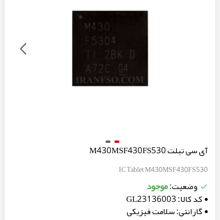
آی سی تبلت M430MSF430FS530
IC Tablet M430MSF430FS530
موجود
وضعیت:
کد کالا:
GL23136003
گارانتی:
سلامت فیزیکی