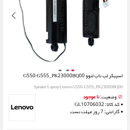
اسپیکر لپ تاپ لنوو G550-G555_PK23000BQ00
Speaker Laptop Lenovo G550-G555_PK23000BQ00
نا موجود
وضعیت:
کد کالا:
GL10706032
گارانتی:
7 روز مهلت تست