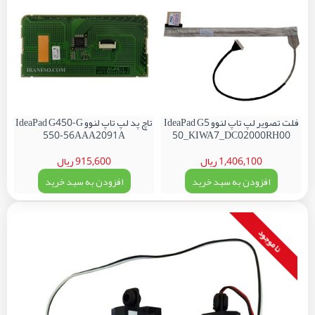
فلت تصویر لپ تاپ لنوو IdeaPad G5
تاچ پد لپ تاپ لنوو IdeaPad G450-G
550-56AAA2091A
50_KIWA7_DC02000RH00
1,406,100 ریال
915,600 ریال
افزودن به سبد خرید
افزودن به سبد خرید
نا موجود