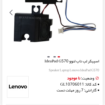
اسپیکر لپ تاپ لنوو IdeaPad G570
Speaker Laptop Lenovo IdeaPad G570
نا موجود
وضعیت:
کد کالا:
GL10706011
گارانتی:
7 روز مهلت تست