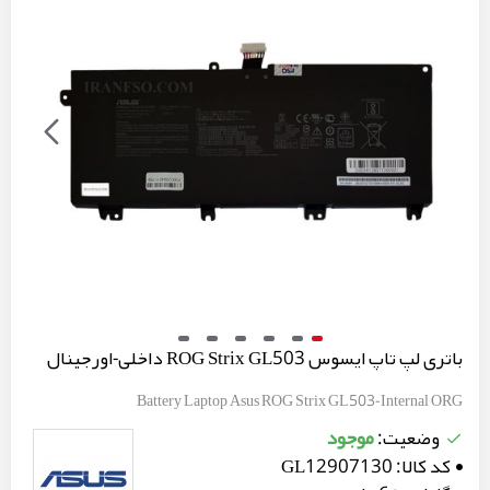
باتری لپ تاپ ایسوس ROG Strix GL503 داخلی-اورجینال
Battery Laptop Asus ROG Strix GL503-Internal ORG
موجود
وضعیت:
کد کالا:
GL12907130