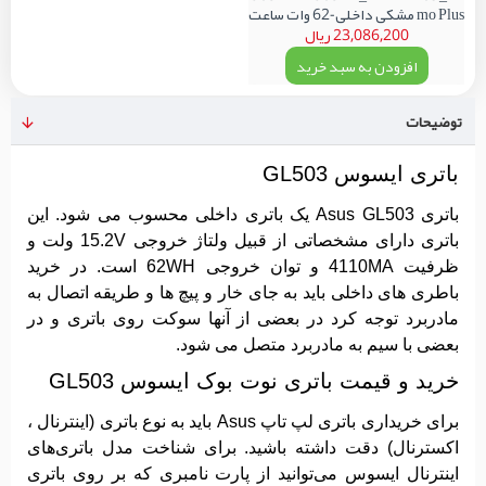
mo Plus مشکی داخلی-62 وات ساعت
23,086,200 ریال
افزودن به سبد خرید
توضیحات
باتری ایسوس GL503
باتری Asus GL503 یک باتری داخلی محسوب می شود. این
باتری دارای مشخصاتی از قبیل ولتاژ خروجی 15.2V ولت و
ظرفیت 4110MA و توان خروجی 62WH است. در خرید
باطری های داخلی باید به جای خار و پیچ ها و طریقه اتصال به
مادربرد توجه کرد در بعضی از آنها سوکت روی باتری و در
بعضی با سیم به مادربرد متصل می شود.
خرید و قیمت باتری نوت بوک ایسوس GL503
برای خریداری باتری لپ تاپ Asus باید به نوع باتری (اینترنال ،
اکسترنال) دقت داشته باشید. برای شناخت مدل باتری‌های
اینترنال ایسوس می‌توانید از پارت نامبری که بر روی باتری