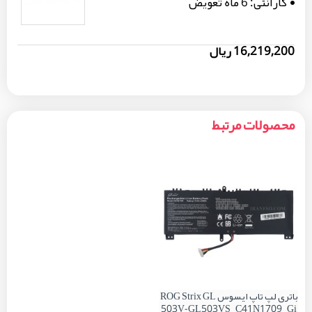
گارانتی:
6 ماه تعویض
16,219,200 ریال
محصولات مرتبط
باتری لپ تاپ ایسوس ROG Strix GL
503V-GL503VS_C41N1709_Gi