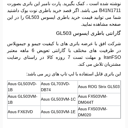
نوشته شده است ، کمک بگیرید. پارت نامبر این باتری بصورت
B41N1711 می باشد. اگر قصد خرید باطری نوت بوک داشتید
شما می توانید قیمت خرید باطری ایسوس GL503 را در این
صفحه مشاهده نمایید.
گارانتی باطری ایسوس GL503
شرکت افق با عرضه باتری های با کیفیت جیمو و جیموپلاس
در ظرفیت های مختلف با گارانتی تعویض 6 ماهه معتبر
IranFSO و مهلت تست 7 روزه کالا در راستای رضایت
مشتریان تلاش می کند.
این باتری قابل استفاده با لپ تاپ های زیر می باشد:
Asus GL503VD-
Asus GL703VD-
Asus ROG Strix GL503
1B
DB74
Asus GL503VM-
Asus FX503VM-
Asus GL503VM-1C
1B
DM044T
Asus FX503VM-
Asus FX63VD
Asus GL503VM-1E
DM020