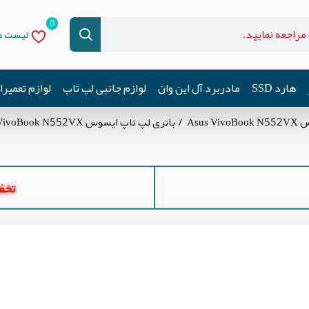
0
لیست دل
هارد SSD
مادربرد آل این وان
لوازم جانبی لپ تاپ
لوازم تعمیر
Asus
باتری لپ تاپ ایسوس Asus VivoBook N552VX
تخفیف ه