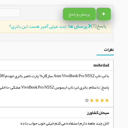
پرسش و پاسخ
پاسخ(1)
پرسش ها:
چند میلی آمپر هست این باتری؟
نظرات
mehrdad
با لپ تاپ Asus VivoBook Pro N552 سازگاره؟ پارت نامبر باتری خودم A41LK9H
پاسخ: با سلام، باتری لپ تاپ ایسوس VivoBook Pro N552 مشکی-داخلی اورجینال با باتری VivoBook Pro N552 و پارت نامبر A41LK9H سازگار میباشد.
سبحان کشاورز
الان چند ماهه دارم استفاده می کنم خیلی خوب جواب داده