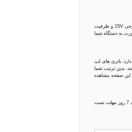
باطری استفاده شده در لپ تاپ ایسوس N552 یک باتری 4 سلولی داخلی می باشد. این باتری داخلی مشخصاتی از قبیل ولتاژ خروجی 15V و ظرفیت
ین صورت به دستگاه شما
دارد. باتری های لپ
ند. بدین ترتیب شما
 این صفحه مشاهده
مجموعه افق باتری ها را با برند جیمو و جیمو پلاس با گارانتی 6 ماهه IranFSO به بازار عرضه می کند و برای تمامی باتری های خود 7 روز مهلت تست