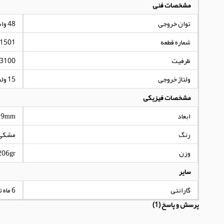
مشخصات فنی
توان خروجی
48 وات ساعت
شماره قطعه
1501
ظرفیت
3100 میلی آمپر ساعت
ولتاژ خروجی
15 ولت
مشخصات فیزیکی
ابعاد
19mm
رنگ
مشکی
وزن
206gr
سایر
گارانتی
6 ماه تعویض
پرسش و پاسخ (1)