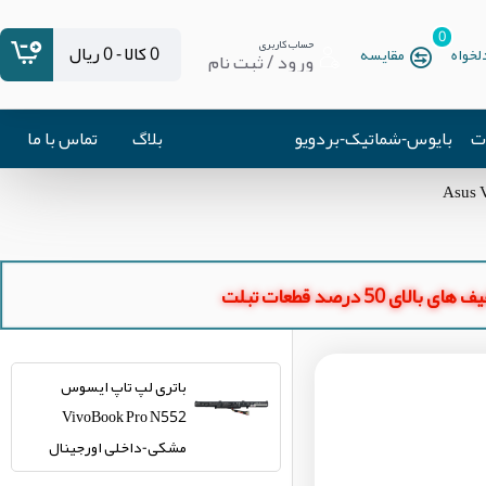
0
حساب کاربری
0 کالا - 0 ریال
خواه
مقایسه
ورود / ثبت نام
ات
بایوس-شماتیک-بردویو
بلاگ
تماس با ما
ای بالای 50 درصد قطعات تبلت
باتری لپ تاپ ایسوس
VivoBook Pro N552
مشکی-داخلی اورجینال