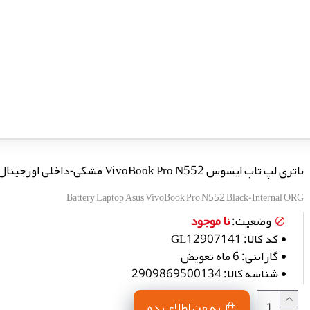
باتری لپ تاپ ایسوس VivoBook Pro N552 مشکی-داخلی اورجینال
Battery Laptop Asus VivoBook Pro N552 Black-Internal ORG
نا موجود
وضعیت:
کد کالا:
GL12907141
گارانتی:
6 ماه تعویض
شناسه کالا:
2909869500134
به من اطلاع بده