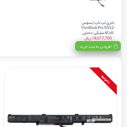
باتری لپ تاپ ایسوس
VivoBook Pro N552-
4Cell مشکی-داخلی
18,017,700 ریال
افزودن به سبد خرید
نا موجود