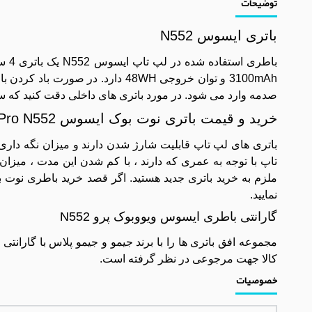
توضیحات
باتری ایسوس N552
3100mAh و توان خروجی 48WH دارد.
صدمه وارد می شود. در مورد باتری های داخلی دقت کنید که 
خرید و قیمت باتری نوت بوک ایسوس VivoBook Pro N552
باتری های لپ تاپ قابلیت شارژ شدن دارند و میزان نگه داری ش
تاپ با توجه به عمری که دارند ، با کم شدن این مدت ، میزان
ملزم به خرید باتری جدید هستید. اگر قصد خرید باطری نوت ب
نمایید.
گارانتی باطری ایسوس ویووبوک پرو N552
کالا جهت مرجوعی در نظر گرفته است.
خصوصیات