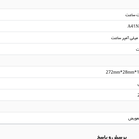
A41N
272mm*28mm*
پرسش و پاسخ