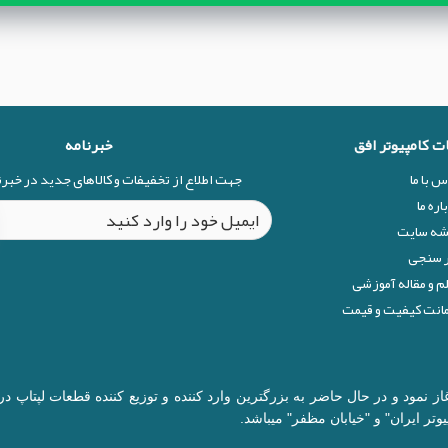
ات کامپیوتر افق
خبرنامه
س با ما
جهت اطلاع از تخفیفات و کالاهای جدید در خبر
اره ما
شه سایت
 سنجی
م و مقاله آموزشی
نت کیفیت و قیمت
ال 1377 در زمینه قطعات کامپیوتر آغاز نمود و در حال حاضر به بزرگترین وارد کننده و توزیع 
وتر ایران" و "خیابان مظفر" میباشد.