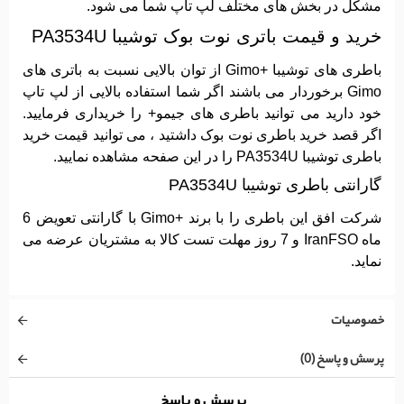
مشکل در بخش های مختلف لپ تاپ شما می شود.
خرید و قیمت باتری نوت بوک توشیبا PA3534U
باطری های توشیبا +Gimo از توان بالایی نسبت به باتری های
Gimo برخوردار می باشند اگر شما استفاده بالایی از لپ تاپ
خود دارید می توانید باطری های جیمو+ را خریداری فرمایید.
اگر قصد خرید باطری نوت بوک داشتید ، می توانید قیمت خرید
باطری توشیبا PA3534U را در این صفحه مشاهده نمایید.
گارانتی باطری توشیبا PA3534U
شرکت افق این باطری را با برند +Gimo با گارانتی تعویض 6
ماه IranFSO و 7 روز مهلت تست کالا به مشتریان عرضه می
نماید.
خصوصیات
پرسش و پاسخ (0)
پرسش و پاسخ