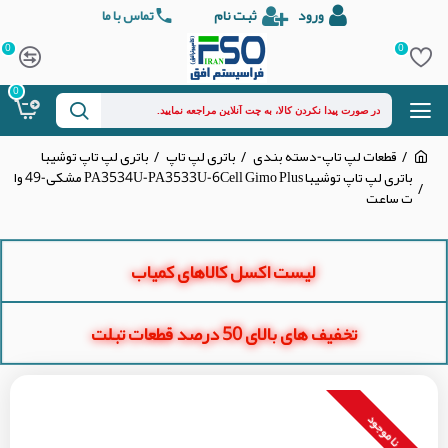
ورود
ثبت نام
تماس با ما
0
0
0
قطعات لپ تاپ-دسته بندی
باتری لپ تاپ
باتری لپ تاپ توشیبا
باتری لپ تاپ توشیبا PA3534U-PA3533U-6Cell Gimo Plus مشکی-49 وا
ت ساعت
لیست اکسل کالاهای کمیاب
تخفیف های بالای 50 درصد قطعات تبلت
نا موجود