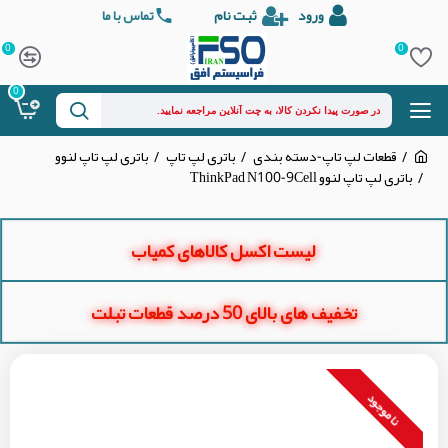
ورود
ثبت نام
تماس با ما
0
0
0
قطعات لپ تاپ-دسته بندی
باتری لپ تاپ
باتری لپ تاپ لنوو
باتری لپ تاپ لنوو ThinkPad N100-9Cell
لیست اکسل کالاهای کمیاب
تخفیف های بالای 50 درصد قطعات تبلت
نا موجود