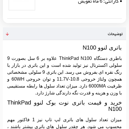
گارانتی:
6 ماه تعویض
توضیحات
باتری لنوو N100
باطری دستگاه ThinkPad N100 علاوه بر 6 سل بصورت 9
سلولی اکسترنال نیز تولید شده است و این باتری در بازار با
رنگ نقره ای بفروش می رسد. این باتری 9 سلولی مشخصاتی
همچون ولتاژ خروجی 10.8-11.7V و توان خروجی 60WH و
ظرفیت 6000MA دارد. میزان تعداد سلول ها رابطه مستقیمی
با وزن و هزینه و قدرت نگه دارندگی شارژ دارد.
خرید و قیمت باتری نوت بوک لنوو ThinkPad
N100
میزان تعداد سلول های باتری لپ تاپ نیز 1 فاکتور مهم
محسوب می شود. هر چقدر سلول های باتری بیشتر باشند ،