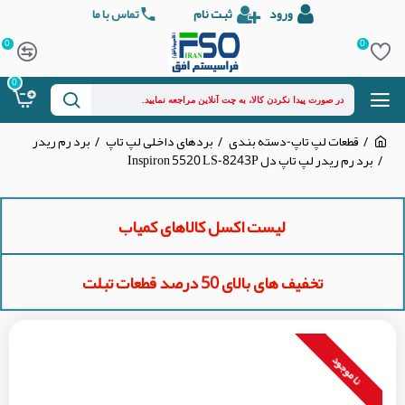
ورود
ثبت نام
تماس با ما
0
0
0
قطعات لپ تاپ-دسته بندی
بردهای داخلی لپ تاپ
برد رم ریدر
برد رم ریدر لپ تاپ دل Inspiron 5520 LS-8243P
لیست اکسل کالاهای کمیاب
تخفیف های بالای 50 درصد قطعات تبلت
نا موجود