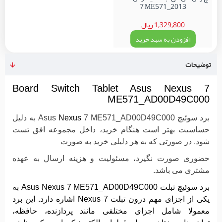
7 ME571_2013
1,329,800 ریال
افزودن به سبد خرید
توضیحات
Board Switch Tablet Asus Nexus 7
ME571_AD00D49C000
برد سوئیچ Asus
7 ME571_AD00D49C000
Nexus
به دلیل
حساسیت بهتر است هنگام خرید، داخل مجموعه افق تست
شود. در صورتی که به هر دلیلی خرید به صورت
حضوری صورت نگیرد، مسئولیت و هزینه ارسال به عهده
مشتری می باشد.
برد سوئیچ تبلت Asus Nexus 7 ME571_AD00D49C000 به
یکی از اجزای مهم درون تبلت Nexus 7 اشاره دارد. این برد
معمولا شامل اجزای مختلفی مانند پردازنده، حافظه،