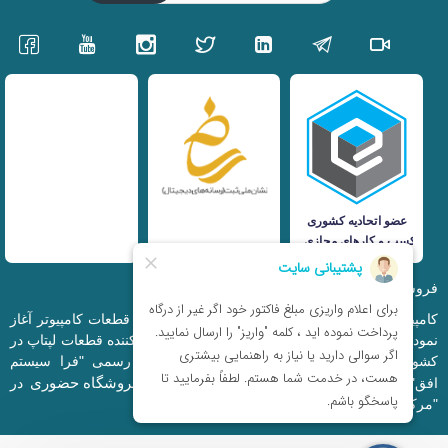
فروشگاه اینترنتی iranfso (کامپیوتر افق)
کامپیوتر افق، فعالیت خود را از سال 1377 در زمینه قطعات کامپیوتر آغاز
نمود و در حال حاضر به بزرگترین وارد کننده و توزیع کننده قطعات لپتاپ در
کشور تبدیل شده است. این مجموعه که با نام رسمی "فرا سیستم
فروشگاه حضوری
افق" ثبت شده است دارای فروشگاه اینترنتی و
در
"مرکز کامپیوتر ایران" و "خیابان مظفر" میباشد.