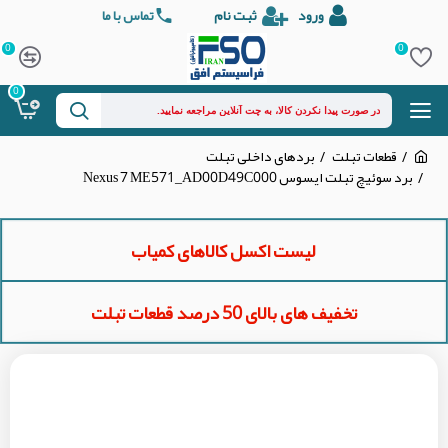
ورود
ثبت نام
تماس با ما
0
0
0
قطعات تبلت
بردهای داخلی تبلت
برد سوئیچ تبلت ایسوس Nexus 7 ME571_AD00D49C000
لیست اکسل کالاهای کمیاب
تخفیف های بالای 50 درصد قطعات تبلت