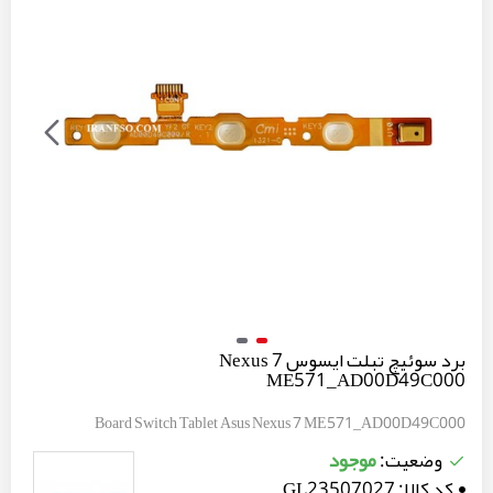
برد سوئیچ تبلت ایسوس Nexus 7
ME571_AD00D49C000
Board Switch Tablet Asus Nexus 7 ME571_AD00D49C000
موجود
وضعیت:
کد کالا:
GL23507027