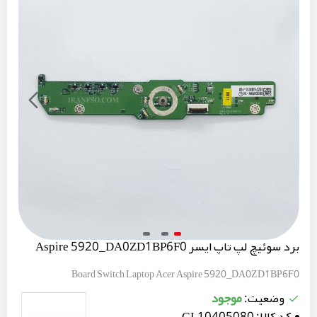
برد سوئیچ لپ تاپ ایسر Aspire 5920_DA0ZD1BP6F0
Board Switch Laptop Acer Aspire 5920_DA0ZD1BP6F0
موجود
وضعیت:
کد کالا:
GL10405080