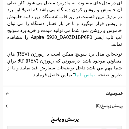
ای در مدل های متفاوت به مادربرد متصل می شود. کار اصلی
آن خاموش و روشن کردن دستگاه می باشد.که اصولا این برد
در نزدیک ترین قسمت در زیر قاب cدستگاه زیر دکمه خاموش
و روشن قرار میگیرد و با هر بار فشار دستگاه را می توان
خاموش و روشن نمود.شما می توانید قیمت و خرید برد سوئیچ
لپ تاپ ایسر Aspire 5920_DA0ZD1BP6F0 را مشاهده
نمایید.
توجه:اين مدل برد سوییچ ممکن است با ريورژن (REV) هاي
متفاوتي موجود باشد. درصورتي که ريورژن (REV) کالا براي
شما مهم مي باشد داخل توضيحات سفارش قيد نماييد و يا از
طريق صفحه "
تماس با ما
" تماس حاصل فرماييد.
خصوصیات
پرسش و پاسخ (0)
پرسش و پاسخ