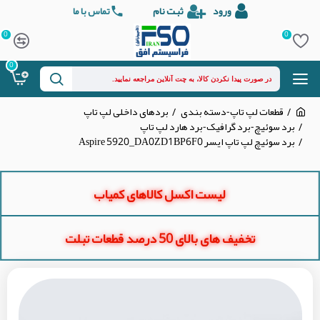
ورود
ثبت نام
تماس با ما
0
0
0
قطعات لپ تاپ-دسته بندی
بردهای داخلی لپ تاپ
برد سوئیچ-برد گرافیک-برد هارد لپ تاپ
برد سوئیچ لپ تاپ ایسر Aspire 5920_DA0ZD1BP6F0
لیست اکسل کالاهای کمیاب
تخفیف های بالای 50 درصد قطعات تبلت