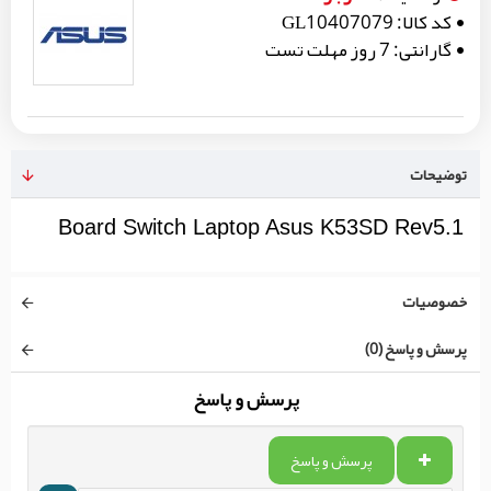
کد کالا:
GL10407079
گارانتی:
7 روز مهلت تست
توضیحات
Board Switch Laptop Asus K53SD Rev5.1
خصوصیات
پرسش و پاسخ (0)
پرسش و پاسخ
پرسش و پاسخ