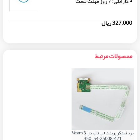
گارانتی:
7 روز مهلت تست
327,000 ریال
محصولات مرتبط
برد فینگر پرینت لپ تاپ دل Vostro 3
350_54-25008-421