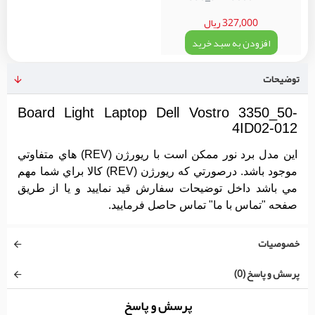
327,000 ریال
افزودن به سبد خرید
توضیحات
Board Light Laptop Dell Vostro 3350_50-
4ID02-012
اين مدل برد نور ممکن است با ريورژن (REV) هاي متفاوتي
موجود باشد. درصورتي که ريورژن (REV) کالا براي شما مهم
مي باشد داخل توضيحات سفارش قيد نماييد و يا از طريق
صفحه "تماس با ما" تماس حاصل فرماييد.
خصوصیات
پرسش و پاسخ (0)
پرسش و پاسخ