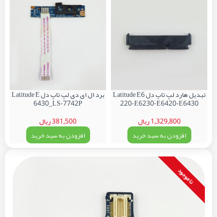
تبدیل هارد لپ تاپ دل Latitude E6
برد ال ای دی لپ تاپ دل Latitude E
6430_LS-7742P
220-E6230-E6420-E6430
1,329,800 ریال
381,500 ریال
افزودن به سبد خرید
افزودن به سبد خرید
نا موجود