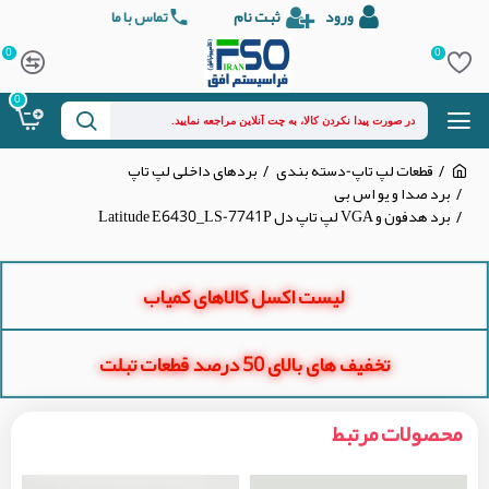
ورود
ثبت نام
تماس با ما
0
0
0
قطعات لپ تاپ-دسته بندی
بردهای داخلی لپ تاپ
برد صدا و یو اس بی
برد هدفون و VGA لپ تاپ دل Latitude E6430_LS-7741P
لیست اکسل کالاهای کمیاب
تخفیف های بالای 50 درصد قطعات تبلت
محصولات مرتبط