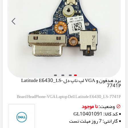
برد هدفون و VGA لپ تاپ دل Latitude E6430_LS-
7741P
Board HeadPhone-VGA Laptop Dell Latitude E6430_LS-7741P
نا موجود
وضعیت:
کد کالا:
GL10401091
گارانتی:
7 روز مهلت تست