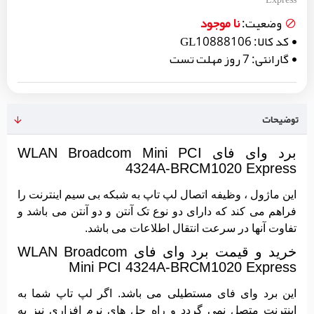
نا موجود
وضعیت:
کد کالا:
GL10888106
گارانتی:
7 روز مهلت تست
توضیحات
برد وای فای WLAN Broadcom Mini PCI
4324A-BRCM1020 Express
این ماژول ، وظیفه اتصال لپ تاپ به شبکه بی سیم اینترنت را
فراهم می کند که دارای دو نوع تک آنتن و دو آنتن می باشد و
تفاوت آنها در سرعت انتقال اطلاعات می باشد.
خرید و قیمت برد وای فای WLAN Broadcom
Mini PCI 4324A-BRCM1020 Express
این برد وای فای مستطیلی می باشد. اگر لپ تاپ شما به
اینترنت متصل نمی گردد و راه حل های نرم افزاری نیز به