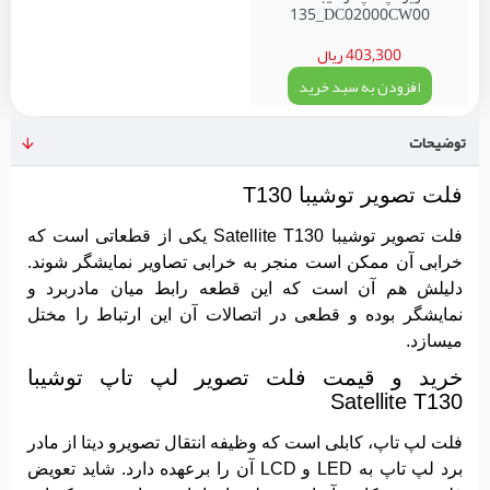
135_DC02000CW00
403,300 ریال
افزودن به سبد خرید
توضیحات
فلت تصویر توشیبا T130
فلت تصویر توشیبا Satellite T130 یکی از قطعاتی است که
خرابی آن ممکن است منجر به خرابی تصاویر نمایشگر شوند.
دلیلش هم آن است که این قطعه رابط میان مادربرد و
نمایشگر بوده و قطعی در اتصالات آن این ارتباط را مختل
میسازد.
خرید و قیمت فلت تصویر لپ تاپ توشیبا
Satellite T130
فلت لپ تاپ، کابلی است که وظیفه انتقال تصویرو دیتا از مادر
برد لپ تاپ به LED و LCD آن‌ را برعهده دارد. شاید تعویض