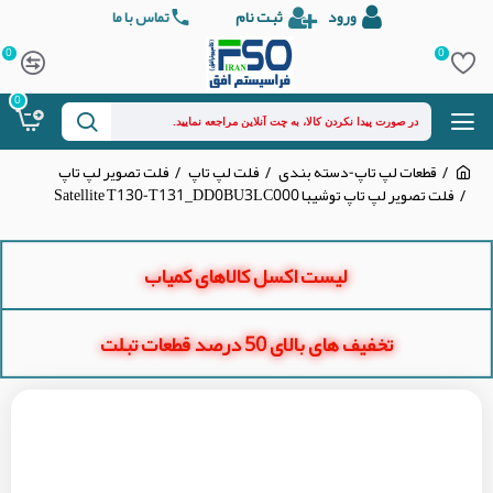
ورود
ثبت نام
تماس با ما
0
0
0
قطعات لپ تاپ-دسته بندی
فلت لپ تاپ
فلت تصویر لپ تاپ
فلت تصویر لپ تاپ توشیبا Satellite T130-T131_DD0BU3LC000
لیست اکسل کالاهای کمیاب
تخفیف های بالای 50 درصد قطعات تبلت