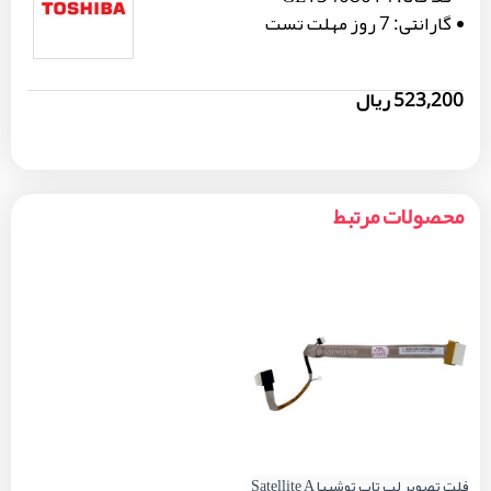
گارانتی:
7 روز مهلت تست
523,200 ریال
محصولات مرتبط
فلت تصویر لپ تاپ توشیبا Satellite A