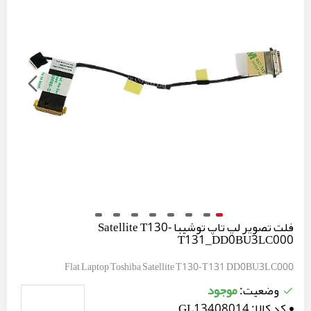
فلت تصویر لپ تاپ توشیبا Satellite T130-
T131_DD0BU3LC000
Flat Laptop Toshiba Satellite T130-T131 DD0BU3LC000
موجود
وضعیت:
کد کالا:
GL13408014