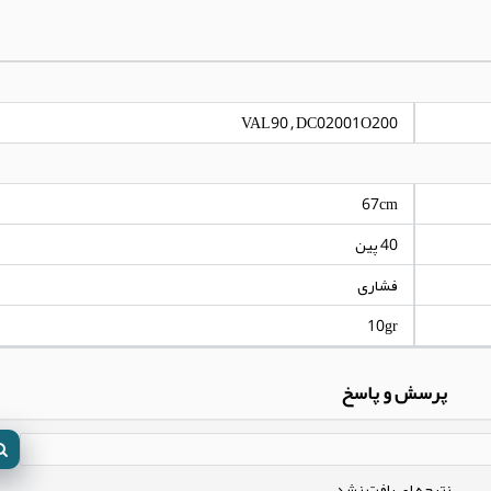
VAL90 , DC02001O200
67cm
40 پین
فشاری
10gr
پرسش و پاسخ
نتیجه ای یافت نشد