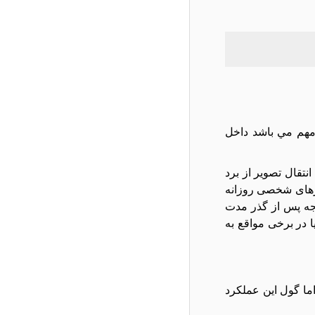
تي موجود باشد. درصورتي که ريورژن (REV) کالا براي شما مهم مي باشد داخل
 وظیفه انتقال تصویر از برد
کامپیوترهای شخصی روزانه
یجه پس از گذر مدت
 در برخی مواقع به
اما گول این عملکرد