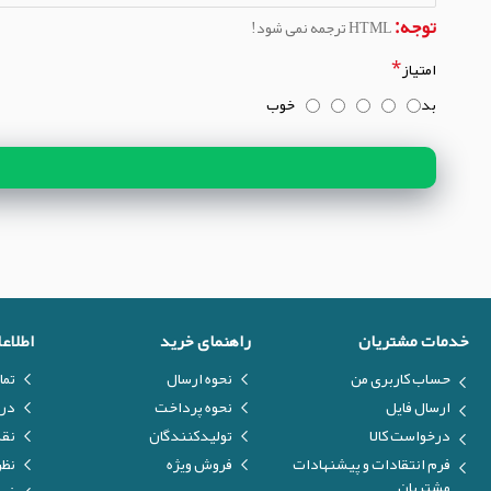
توجه:
HTML ترجمه نمی شود!
امتیاز
بد
خوب
خدمات مشتریان
راهنمای خرید
اطلاع
حساب کاربری من
نحوه ارسال
تما
ارسال فایل
نحوه پرداخت
درب
درخواست کالا
تولیدکنندگان
نق
فرم انتقادات و پیشنهادات
فروش ویژه
نظر
مشتریان