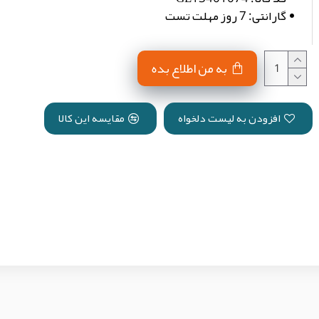
گارانتی:
7 روز مهلت تست
به من اطلاع بده
افزودن به لیست دلخواه
مقایسه این کالا