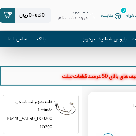
0
حساب کاربری
0 کالا - 0 ریال
خواه
مقایسه
ورود / ثبت نام
ات
بایوس-شماتیک-بردویو
بلاگ
تماس با ما
ای بالای 50 درصد قطعات تبلت
فلت تصویر لپ تاپ دل
Latitude
E6440_VAL90_DC0200
1O200