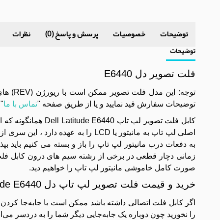
توضیحات
خصوصیات
پرسش و پاسخ (0)
نظرات
توضیحات
فلت تصویر دل E6440
توضيحات سفارش قيد نماييد و يا از طريق صفحه "
تماس با ما
"
کابل فلت تصویر لپ ت
اصلی لپ تاپ به مانیتور یا LCD را به 
به دفعات درب مانیتور لپ تاپ را باز و بسته می کنیم باید ب
زمانی دچار قطعی در برخی از رشته سیم های درون کابل فلت 
صورت کامل خاموشی مانیتور لپ تاپ را خواهیم دید.
خرید و قیمت فلت تصویر لپ تاپ دل Latitude E6440
اگر کابل فلت اتصالی داشته باشد ممکن است با جابه‌جا کردن ل
را نخورید چون دوباره یک جابه‌جایی دیگر شما را به دردسر می‌ان