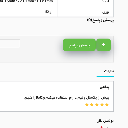
ابعاد
94.15mm*72.01mm*10.81mm
وزن
32gr
پرسش و پاسخ (0)
پرسش و پاسخ
نظرات
پناهی
بیش از یکسال و نیم دارم استفاده میکنم و کاملا راضیم.
نوشتن نظر