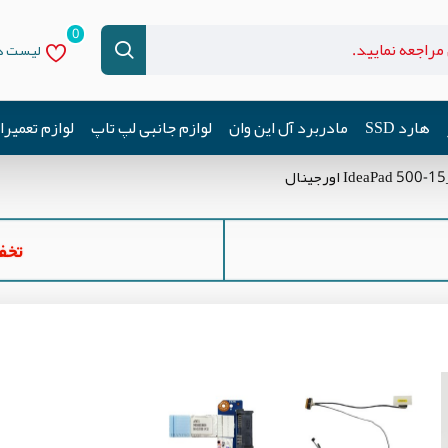
0
لیست دل
هارد SSD
مادربرد آل این وان
لوازم جانبی لپ تاپ
لوازم تعمیر
تخفیف ه