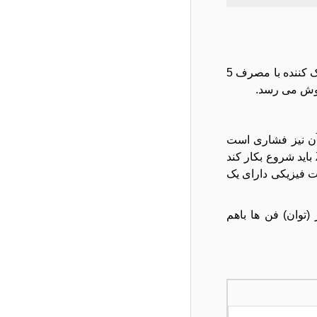
فن cpu لپ تاپ Lenovo IdeaPad Z51-70 با سرعت بالا باعث چرخش هوای داخل لپ تاپ و خنک نگه داشتن آن میشود این فن خنک کننده با مصرف 5
Z51- از نوع پنج سیم است و سوکت آن نیز فشاری است
وظیفه فن IdeaPad Z51-70 در نوت بوک خنک نگه داشتن دستگاه است زمانی که دمای لپ تاپ بالا می رود فن لنوو آیدیاپد Z51-70 باید شروع بکار کند
 فیزیکی دارای یک
زیرا آمپر (توان) فن ها باهم