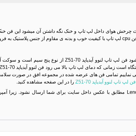
 رسد.
فن لپ تاپ از طریق یک کابل به مادربرد دستگاه متصل می‌شود فن لپ تاپ لنوو آیدیاپد 70
رسی نماییم تمامی فن های عرضه شده در مجموعه افق در صورت سلامت
لپ تاپ لنوو آیدیاپد Z51-70
را در این صفحه مشاهده کنید.
امکان دارد فن Lenovo IdeaPad 500-15_Z51-70-ORG مطابق با عکس داخل سایت برای شما ارسال نشود. 