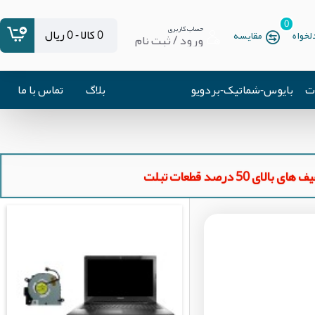
0
حساب کاربری
0 کالا - 0 ریال
خواه
مقایسه
ورود / ثبت نام
ات
بایوس-شماتیک-بردویو
بلاگ
تماس با ما
ای بالای 50 درصد قطعات تبلت
us
Next