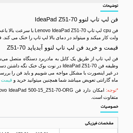
توضیحات
فن لپ تاپ لنوو IdeaPad Z51-70
ولت کار میکند و میتواند در دمای بالا لپ تاپ را خنک می کند. فن cpu لپ تاپ با کیفیت خوب و بدنه ی مقاوم از جنس پلاستیک به فروش می
قیمت و خرید فن لپ تاپ لنوو آیدیاپد Z51-70
در غیر اینصورت با مشکل مواجه می شوییم و باید فن را بر
ماه گارانتی تعویض میباشد شما همچنین میتوانید خرید و
قیمت فن 
*توجه:
متفاوت است.
خصوصیات
مشخصات فیزیکی