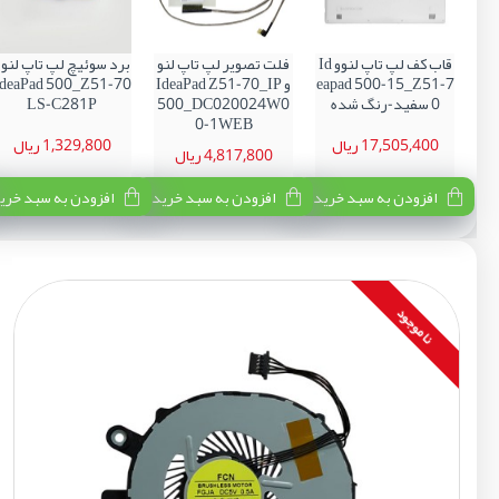
قاب کف لپ تاپ لنوو Id
فلت تصویر لپ تاپ لنو
برد سوئیچ لپ تاپ لنوو
eapad 500-15_Z51-7
و IdeaPad Z51-70_IP
IdeaPad 500_Z51-70
0 سفید-رنگ شده
500_DC020024W0
LS-C281P
0-1WEB
17,505,400 ریال
1,329,800 ریال
4,817,800 ریال
افزودن به سبد خرید
افزودن به سبد خرید
افزودن به سبد خری
نا موجود