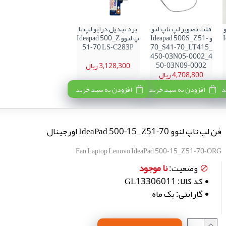
فلت تصویر لپ تاپ لنو
برد تبدیل درایو لپ تا
و Ideapad 500S_Z51-
پ لنوو Ideapad 500_Z
51-70 LS-C283P
70_S41-70_LT415_
450-03N05-0002_4
50-03N09-0002
3,128,300 ریال
4,708,800 ریال
د
افزودن به سبد خرید
افزودن به سبد خرید
فن لپ تاپ لنوو IdeaPad 500-15_Z51-70 اورجینال
Fan Laptop Lenovo IdeaPad 500-15_Z51-70-ORG
نا موجود
وضعیت:
کد کالا:
GL13306011
گارانتی:
یک ماه