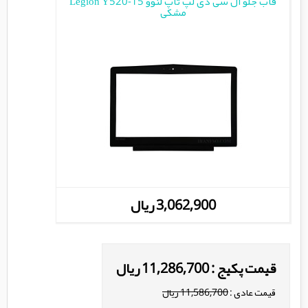
قاب جلو ال سی دی لپ تاپ لنوو Legion Y520-15
مشکی
3,062,900 ریال
قیمت پکیج : 11,286,700 ریال
قیمت عادی :
11,586,700 ریال