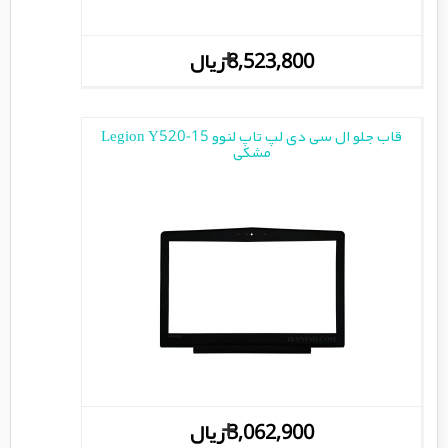
+
8,523,800 ریال
قاب جلو ال سی دی لپ تاپ لنوو Legion Y520-15
مشکی
+
3,062,900 ریال