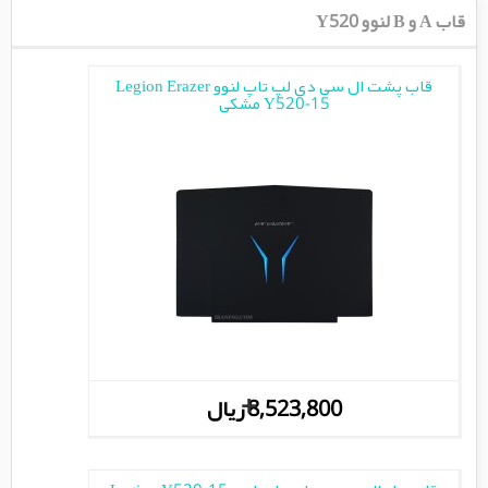
قاب A و B لنوو Y520
قاب پشت ال سی دی لپ تاپ لنوو Legion Erazer
Y520-15 مشکی
+
8,523,800 ریال