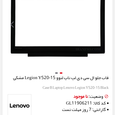
قاب جلو ال سی دی لپ تاپ لنوو Legion Y520-15 مشکی
Case B Laptop Lenovo Legion Y520-15 Black
نا موجود
وضعیت:
کد کالا:
GL11906211
گارانتی:
7 روز مهلت تست