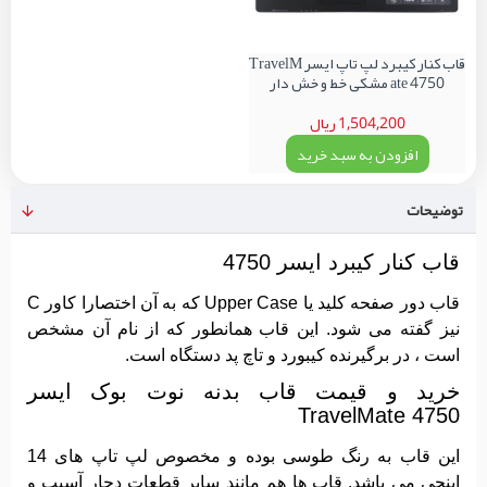
قاب کنار کیبرد لپ تاپ ایسر TravelM
ate 4750 مشکی خط و خش دار
1,504,200 ریال
افزودن به سبد خرید
توضیحات
قاب کنار کیبرد ایسر 4750
قاب دور صفحه کلید یا Upper Case که به آن اختصارا کاور C
نیز گفته می شود. این قاب همانطور که از نام آن مشخص
است ، در برگیرنده کیبورد و تاچ پد دستگاه است.
خرید و قیمت قاب بدنه نوت بوک ایسر
TravelMate 4750
این قاب به رنگ طوسی بوده و مخصوص لپ تاپ های 14
اینچی می باشد. قاب ها هم مانند سایر قطعات دچار آسیب و