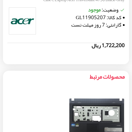
موجود
وضعیت:
کد کالا:
GL11905207
گارانتی:
7 روز مهلت تست
1,722,200 ریال
محصولات مرتبط