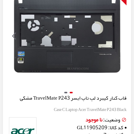
قاب کنار کیبرد لپ تاپ ایسر TravelMate P243 مشکی
Case C Laptop Acer TravelMate P243 Black
نا موجود
وضعیت:
کد کالا:
GL11905209