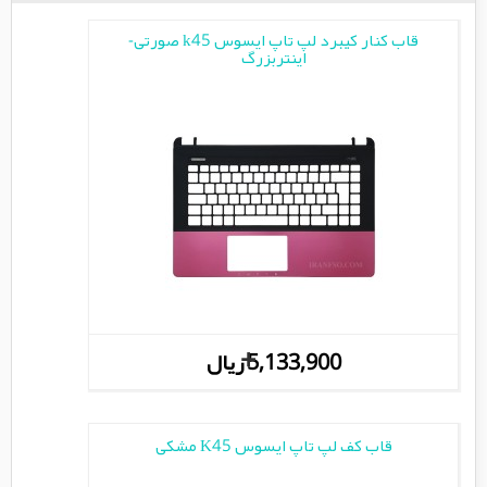
قاب کنار کیبرد لپ تاپ ایسوس k45 صورتی-
اینتربزرگ
+
5,133,900 ریال
قاب کف لپ تاپ ایسوس K45 مشکی