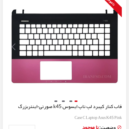
نا موجود
قاب کنار کیبرد لپ تاپ ایسوس k45 صورتی-اینتربزرگ
Case C Laptop Asus K45 Pink
نا موجود
وضعیت: