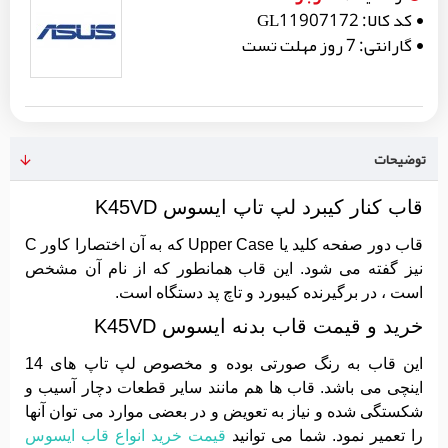
کد کالا:
GL11907172
گارانتی:
7 روز مهلت تست
توضیحات
قاب کنار کیبرد لپ تاپ ایسوس K45VD
قاب دور صفحه کلید یا Upper Case که به آن اختصارا کاور C
نیز گفته می شود. این قاب همانطور که از نام آن مشخص
است ، در برگیرنده کیبورد و تاچ پد دستگاه است.
خرید و قیمت قاب بدنه ایسوس K45VD
این قاب به رنگ صورتی بوده و مخصوص لپ تاپ های 14
اینچی می باشد. قاب ها هم مانند سایر قطعات دچار آسیب و
شکستگی شده و نیاز به تعویض و در بعضی موارد می توان آنها
را تعمیر نمود. شما می توانید
قیمت خرید انواع قاب ایسوس