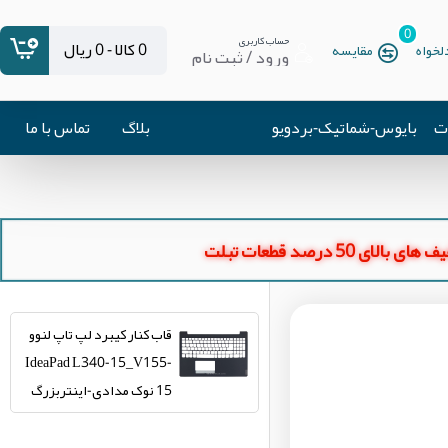
0
حساب کاربری
0 کالا - 0 ریال
خواه
مقایسه
ورود / ثبت نام
ات
بایوس-شماتیک-بردویو
بلاگ
تماس با ما
ای بالای 50 درصد قطعات تبلت
قاب کنار کیبرد لپ تاپ لنوو
IdeaPad L340-15_V155-
15 نوک مدادی-اینتربزرگ