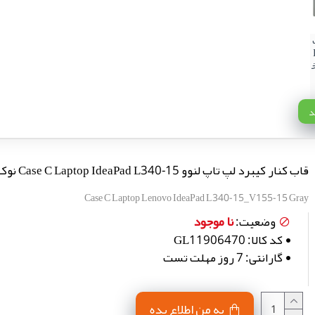
خ
د
قاب کنار کیبرد لپ تاپ لنوو Case C Laptop IdeaPad L340-15 نوک مدادی-اینتربزرگ
Case C Laptop Lenovo IdeaPad L340-15_V155-15 Gray
نا موجود
وضعیت:
کد کالا:
GL11906470
گارانتی:
7 روز مهلت تست
به من اطلاع بده