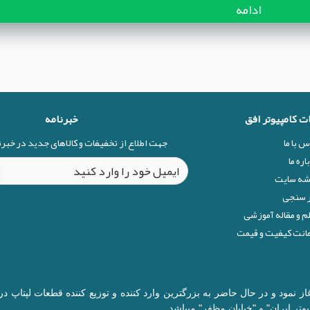
ادامه
ات کامپیوتر افق
خبرنامه
س با ما
جهت اطلاع از تخفیفات و کالاهای جدید در خبر
اره ما
شه سایت
 سنجی
م و مقاله آموزشی
نت کیفیت و قیمت
ال 1377 در زمینه قطعات کامپیوتر آغاز نمود و در حال حاضر به بزرگترین وارد کننده و توزیع 
وتر ایران" و "خیابان مظفر" میباشد.