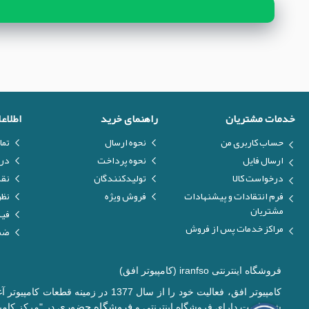
خدمات مشتریان
راهنمای خرید
اطلاع
حساب کاربری من
نحوه ارسال
تما
ارسال فایل
نحوه پرداخت
درب
درخواست کالا
تولیدکنندگان
نق
فرم انتقادات و پیشنهادات
فروش ویژه
نظر
مشتریان
فیل
مراکز خدمات پس از فروش
ضما
فروشگاه اینترنتی iranfso (کامپیوتر افق)
کامپیوتر افق، فعالیت خود را از س
فروشگاه حضوری
شده است دارای فروشگاه اینترنتی و
در "مرکز کامپی