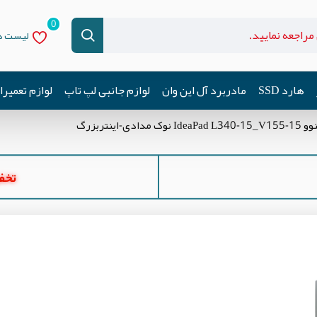
0
لیست دل
هارد SSD
مادربرد آل این وان
لوازم جانبی لپ تاپ
لوازم تعمیر
اینتربزرگ
تخفیف ه