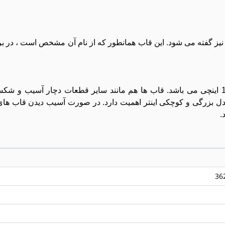
اب دور صفحه کلید یا Upper Case که به آن اختصارا کاور C نیز گفته می شود. این قاب همانطور که از نام آن مشخص 
این قاب به رنگ نوک مدادی بوده و مخصوص لپ تاپ های 15 اینچی می باشد. قاب ها هم مانند سایر قطعات دچار
ن مدل بزرگی و کوچکی اینتر اهمیت دارد. در صورت آسیب دیدن قاب ه
36