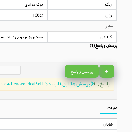
رنگ
نوک مدادی
وزن
166gr
سایر
گارانتی
هفت روز مرجوعی کالا در ص
پرسش و پاسخ (1)
پرسش و پاسخ
پاسخ(1)
پرسش ها:
این قاب به Lenovo IdeaPad L3 هم میخوره؟
نظرات
شایان