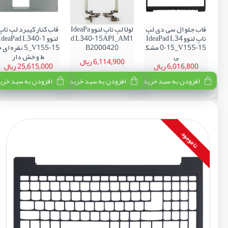
قاب جلو ال سی دی لپ
لولا لپ تاپ لنوو IdeaPa
قاب کنار کیبرد لپ تاپ
تاپ لنوو IdeaPad L34
d L340-15API_AM1
لنوو IdeaPad L340-1
0-15_V155-15 مشک
B2000420
5_V155-15 نقره ای 
ی
ط و خش دار
6,114,900 ریال
6,016,800 ریال
25,615,000 ریال
افزودن به سبد خرید
افزودن به سبد خرید
افزودن به سبد خری
نا موجود