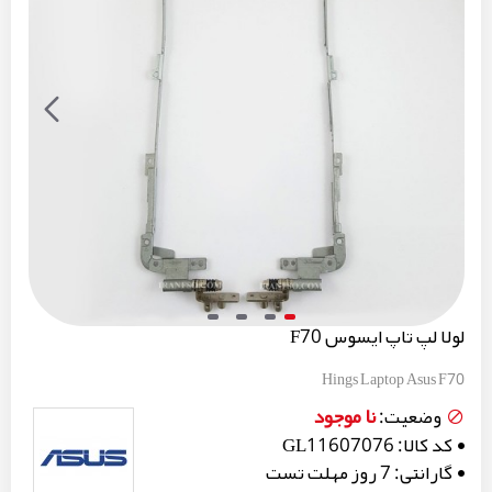
لولا لپ تاپ ایسوس F70
Hings Laptop Asus F70
نا موجود
وضعیت:
کد کالا:
GL11607076
گارانتی:
7 روز مهلت تست