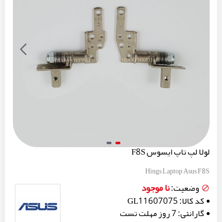
لولا لپ تاپ ایسوس F8S
Hings Laptop Asus F8S
نا موجود
وضعیت:
کد کالا:
GL11607075
گارانتی:
7 روز مهلت تست