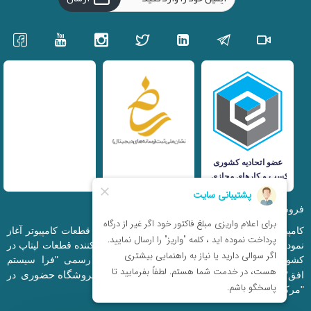
فروشگاه اینترنتی iranfso (کامپیوتر افق)
کامپیوتر افق، فعالیت خود را از سال 1377 در زمینه قطعات کامپیوتر آغاز
نمود و در حال حاضر به بزرگترین وارد کننده و توزیع کننده قطعات لپتاپ در
کشور تبدیل شده است. این مجموعه که با نام رسمی "فرا سیستم
فروشگاه حضوری
افق" ثبت شده است دارای فروشگاه اینترنتی و
در
"مرکز کامپیوتر ایران" و "خیابان مظفر" میباشد.