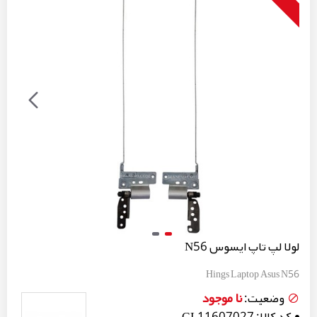
لولا لپ تاپ ایسوس N56
Hings Laptop Asus N56
نا موجود
وضعیت:
کد کالا:
GL11607027