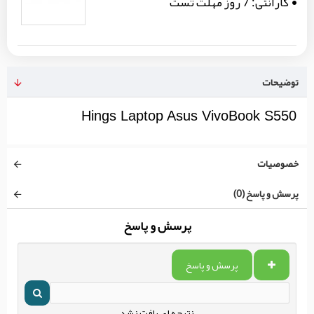
گارانتی:
7 روز مهلت تست
توضیحات
Hings Laptop Asus VivoBook S550
خصوصیات
پرسش و پاسخ (0)
پرسش و پاسخ
پرسش و پاسخ
نتیجه ای یافت نشد