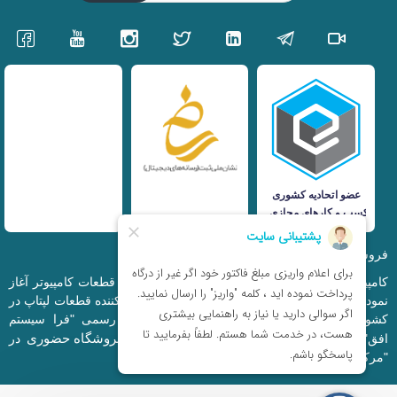
فروشگاه اینترنتی iranfso (کامپیوتر افق)
کامپیوتر افق، فعالیت خود را از سال 1377 در زمینه قطعات کامپیوتر آغاز
نمود و در حال حاضر به بزرگترین وارد کننده و توزیع کننده قطعات لپتاپ در
کشور تبدیل شده است. این مجموعه که با نام رسمی "فرا سیستم
فروشگاه حضوری
افق" ثبت شده است دارای فروشگاه اینترنتی و
در
"مرکز کامپیوتر ایران" و "خیابان مظفر" میباشد.