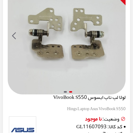
لولا لپ تاپ ایسوس VivoBook S550
Hings Laptop Asus VivoBook S550
نا موجود
وضعیت:
کد کالا:
GL11607093