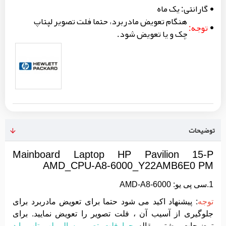
گارانتی:
یک ماه
هنگام تعویض مادربرد، حتما فلت تصویر لپتاپ
توجه:
چک و یا تعویض شود.
توضیحات
Mainboard Laptop HP Pavilion 15-P
AMD_CPU-A8-6000_Y22AMB6E0 PM
1.سی پی یو: AMD-A8-6000
توجه
: پیشنهاد اکید می شود حتما برای تعویض مادربرد برای
جلوگیری از آسیب آن ، فلت تصویر را تعویض نمایید. برای
توضیحات بیشتر مقاله
چرا فلت تصویر سالم لپ تاپ باید