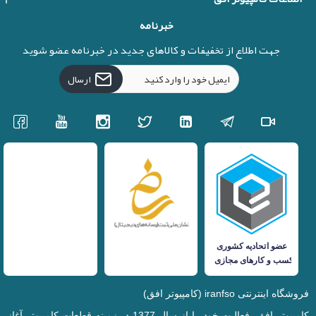
خبرنامه
جهت اطلاع از تخفیفات و کالاهای جدید در خبرنامه عضو شوید
ارسال
فروشگاه اینترنتی iranfso (کامپیوتر افق)
کامپیوتر افق، فعالیت خود را از سال 1377 در زمینه قطعات کامپیوتر آغاز