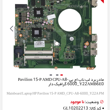
مادربرد لپ تاپ اچ پی Pavilion 15-P AMD CPU-A8-
6000_Y22AMB6E0 گرافیک دار
Mainboard Laptop HP Pavilion 15-P AMD_CPU-A8-6000_Y22A PM
نا موجود
وضعیت:
کد کالا:
GL10202213