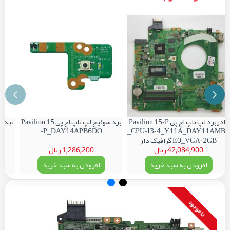
مادربرد لپ تاپ اچ پی Pavilion 15-P
برد سوئیچ لپ تاپ اچ پی Pavilion 15
-P_DAY14APB6DO
_CPU-I3-4_Y11A_DAY11AMB
E0_VGA-2GB گرافیک دار
42,084,900 ریال
1,286,200 ریال
افزودن به سبد خرید
افزودن به سبد خرید
نا موجود