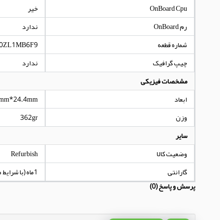
OnBoard Cpu
خیر
رم OnBoard
ندارد
شماره قطعه
0ZL1MB6F9
چیپ گرافیک
ندارد
مشخصات فیزیکی
ابعاد
mm*24.4mm
وزن
362gr
سایر
وضعیت کالا
Refurbish
گارانتی
1ماه (با شرایط مندرج در توضیحات کالا)
پرسش و پاسخ (0)