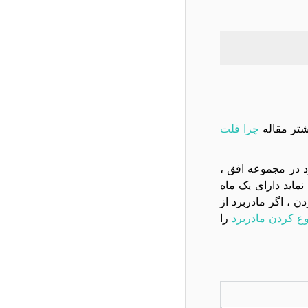
شتر مقاله
چرا فلت
تعويض مادربرد در مجموعه افق ،
ام به تعویض نماید دارای یک ماه
، اگر مادربرد از
ع کردن مادربرد
را