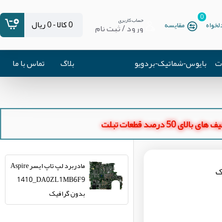
0
حساب کاربری
0 کالا - 0 ریال
خواه
مقایسه
ورود / ثبت نام
ات
بایوس-شماتیک-بردویو
بلاگ
تماس با ما
ای بالای 50 درصد قطعات تبلت
مادربرد لپ تاپ ایسر Aspire
1410_DA0ZL1MB6F9
بدون گرافیک