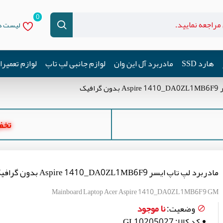
0
لیست دل
هارد SSD
مادربرد آل این وان
لوازم جانبی لپ تاپ
لوازم تعمیر
فیک
تخفیف ه
مادربرد لپ تاپ ایسر Aspire 1410_DA0ZL1MB6F9 بدون گرافیک
Mainboard Laptop Acer Aspire 1410_DA0ZL1MB6F9 GM
نا موجود
وضعیت:
کد کالا:
GL10205027