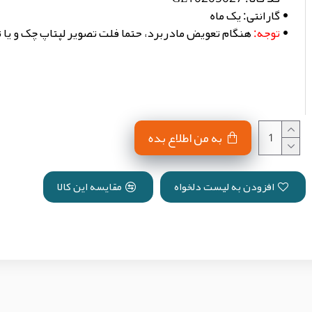
گارانتی:
یک ماه
توجه:
هنگام تعویض مادربرد، حتما فلت تصویر لپتاپ چک و یا
به من اطلاع بده
افزودن به لیست دلخواه
مقایسه این کالا