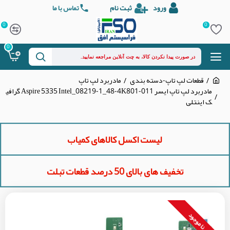
ورود
ثبت نام
تماس با ما
0
0
0
قطعات لپ تاپ-دسته بندی
مادربرد لپ تاپ
مادربرد لپ تاپ ایسر Aspire 5335 Intel_08219-1_48-4K801-011 گرافی
ک اینتلی
لیست اکسل کالاهای کمیاب
تخفیف های بالای 50 درصد قطعات تبلت
نا موجود