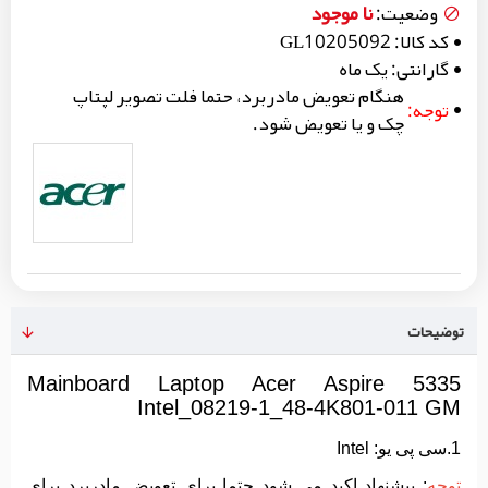
نا موجود
وضعیت:
کد کالا:
GL10205092
گارانتی:
یک ماه
هنگام تعویض مادربرد، حتما فلت تصویر لپتاپ
توجه:
چک و یا تعویض شود.
توضیحات
Mainboard Laptop Acer Aspire 5335
Intel_08219-1_48-4K801-011 GM
1.سی پی یو: Intel
توجه
: پیشنهاد اکید می شود حتما برای تعویض مادربرد برای