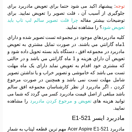
توجه
: پیشنهاد اکید می شود حتما برای تعویض مادربرد برای
جلوگیری از آسیب آن ، فلت تصویر را تعویض نمایید. برای
توضیحات بیشتر مقاله
چرا فلت تصویر سالم لپ تاپ باید
تعویض شود
؟ را مشاهده نمایید.
کليه مادربردهاي موجود در مجموعه تست تصوير شده و داراي
1ماه گارانتي مي باشند. در صورت تمايل مشتري به تعويض
مادربرد در مجموعه افق ، دستگاه بايد بسته تحويل داده شود و
تعويض آن داراي هزينه و 1 ماه گارانتي مي باشد و در حالتی
که مشتری خود اقدام به تعویض نماید دارای یک ماه مهلت
تست می باشد که خاموشی و تصویر خراب و یا نداشتن تصویر
شامل مهلت تست نمی باشد و همچنین در صورت مرجوع
کردن ، اگر مادربرد از نظر کارشناسان مجموعه افق سالم
باشد مبلغی از اصل قیمت مادربرد کسر مي گردد که شما می
توانید هزینه های
تعویض و مرجوع کردن مادربرد
را مشاهده
نمایید.
مادربرد ایسر E1-521
مادربرد Acer Aspire E1-521 مهم ترین قطعه لپتاپ به شمار