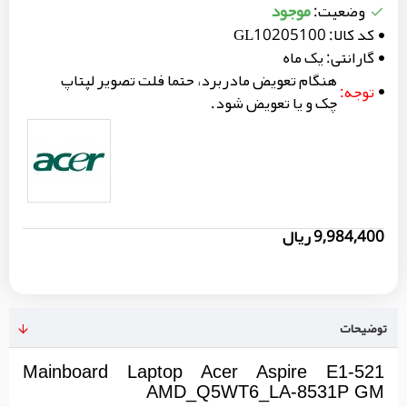
موجود
وضعیت:
کد کالا:
GL10205100
گارانتی:
یک ماه
هنگام تعویض مادربرد، حتما فلت تصویر لپتاپ
توجه:
چک و یا تعویض شود.
9,984,400 ریال
توضیحات
Mainboard Laptop Acer Aspire E1-521
AMD_Q5WT6_LA-8531P GM