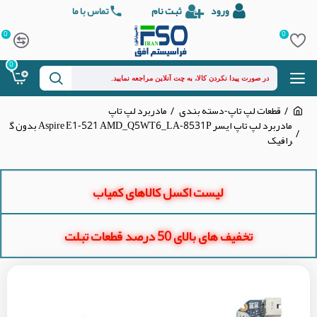
ورود
ثبت نام
تماس با ما
0
0
0
قطعات لپ تاپ-دسته بندی
مادربرد لپ تاپ
مادربرد لپ تاپ ایسر Aspire E1-521 AMD_Q5WT6_LA-8531P بدون گ
رافیک
لیست اکسل کالاهای کمیاب
تخفیف های بالای 50 درصد قطعات تبلت