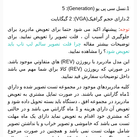
1.نسل سی پی یو (Generation): 5
2.دارای حجم گرافیک(VGA): 2 گیگابایت
توجه
: پیشنهاد اکید می شود حتما برای تعویض مادربرد برای
جلوگیری از آسیب آن ، فلت تصویر را تعویض نمایید. برای
توضیحات بیشتر مقاله
چرا فلت تصویر سالم لپ تاپ باید
تعویض شود
؟ را مشاهده نمایید.
اين مدل مادربرد با ريورژن (REV) هاي متفاوتي موجود باشد.
در صورتي که ريورژن (REV) کالا براي شما مهم مي باشد
داخل توضيحات سفارش قيد نماييد.
کليه مادربردهاي موجود در مجموعه تست تصوير شده و داراي
1ماه گارانتي مي باشند. در صورت تمايل مشتري به تعويض
مادربرد در مجموعه افق ، دستگاه بايد بسته تحويل داده شود و
تعويض آن داراي هزينه و 1 ماه گارانتي مي باشد و در حالتی
که مشتری خود اقدام به تعویض نماید دارای یک ماه مهلت
تست می باشد که خاموشی و تصویر خراب و یا نداشتن تصویر
شامل مهلت تست نمی باشد و همچنین در صورت مرجوع