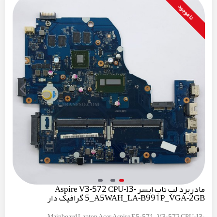
نا موجود
مادربرد لپ تاپ ایسر Aspire V3-572 CPU-I3-
5_A5WAH_LA-B991P_VGA-2GB گرافیک دار
Mainboard Laptop Acer Aspire E5-571_V3-572 CPU-I3-