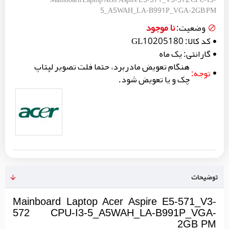
5_A5WAH_LA-B991P_VGA-2GB PM
نا موجود
وضعیت:
کد کالا:
GL10205180
گارانتی:
یک ماه
هنگام تعویض مادربرد، حتما فلت تصویر لپتاپ
توجه:
چک و یا تعویض شود.
توضیحات
Mainboard Laptop Acer Aspire E5-571_V3-
572 CPU-I3-5_A5WAH_LA-B991P_VGA-
2GB PM