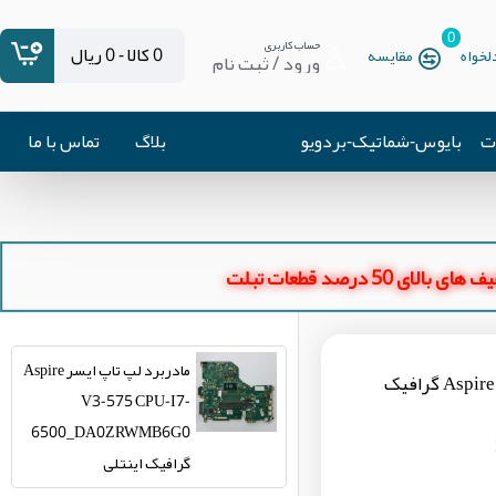
0
حساب کاربری
0 کالا - 0 ریال
خواه
مقایسه
ورود / ثبت نام
ات
بایوس-شماتیک-بردویو
بلاگ
تماس با ما
ای بالای 50 درصد قطعات تبلت
مادربرد لپ تاپ ایسر Aspire
مادربرد لپ تاپ ایسر Aspire V3-575 CPU-I7-6500_DA0ZRWMB6G0 گرافیک
V3-575 CPU-I7-
6500_DA0ZRWMB6G0
گرافیک اینتلی