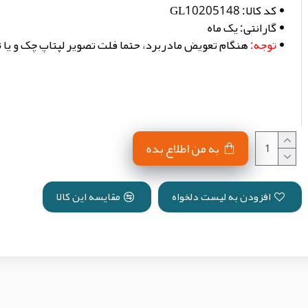
کد کالا:
GL10205148
گارانتی:
یک ماه
توجه:
هنگام تعویض مادربرد، حتما فلت تصویر لپتاپ چک و یا
به من اطلاع بده
افزودن به لیست دلخواه
مقایسه این کالا