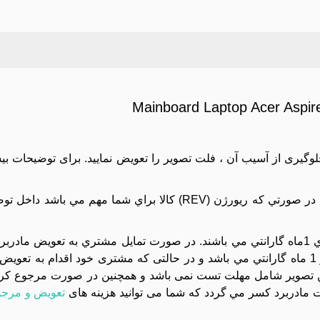
Mainboard Laptop Acer As
جلوگیری از آسیب آن ، فلت تصویر را تعویض نمایید. برای توضیحات بی
اين مدل مادربرد با ريورژن (REV) هاي متفاوتي موجود باشد. در صورتي که ريورژن (REV) کالا 
کليه مادربردهاي موجود در مجموعه تست تصوير شده و داراي 1ماه گارانتي مي باشند. در صورت تمايل مشتري به 
دستگاه بايد بسته تحويل داده شود و تعويض آن داراي هزينه و 1 ماه گارانتي مي باشد و در حالتی که مشتری خود اقد
تصویر شامل مهلت تست نمی باشد و همچنین در صورت مرجوع کردن 
مادربرد کسر مي گردد که شما می توانید هزینه های
تعویض و مرجو