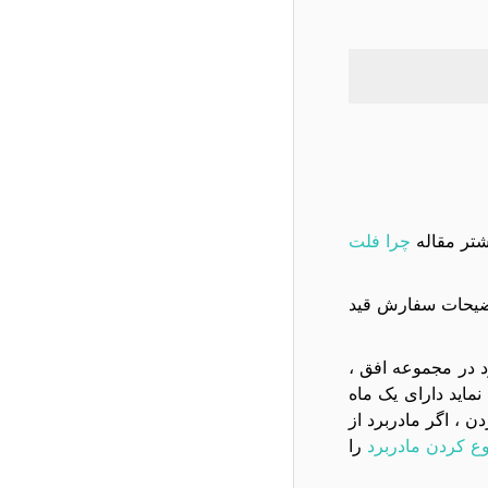
شتر مقاله
چرا فلت
براي شما مهم مي باشد داخل توضيحات سفارش قيد
تعويض مادربرد در مجموعه افق ،
ام به تعویض نماید دارای یک ماه
، اگر مادربرد از
ع کردن مادربرد
را