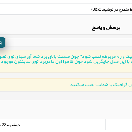
پرسش و پاسخ
افیک و رم مربوطه نصب شود؟ چون قسمت بالای برد شما آی سهای توی تص
این مادربرد کامل نیست؟ ایا مدل CPU-I5 میتونه با این مدل جایگرین شود چون ظاهرا اون مادربرد توی سایتتو
دوشنبه 28 تیر 1400 - 00:00:00