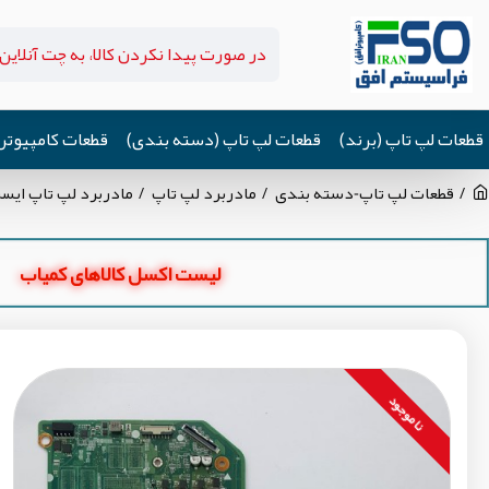
قطعات لپ تاپ (برند)
قطعات لپ تاپ (دسته بندی)
قطعات کامپیوتر
قطعات لپ تاپ-دسته بندی
مادربرد لپ تاپ
مادربرد لپ تاپ ایسر Aspire V3-575 CPU-I7-6500_DA0ZRWMB6G0 گرافیک ای
لیست اکسل کالاهای کمیاب
نا موجود