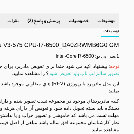
توضیحات
خصوصیات
پرسش و پاسخ (2)
نظرات
توضیحات
pire V3-575 CPU-I7-6500_DA0ZRWMB6G0 GM
1.سی پی یو: Intel-Core I7-6500
توجه
: پیشنهاد اکید می شود حتما برای تعویض مادربرد برای 
تصویر سالم لپ تاپ باید تعویض شود
؟ را مشاهده نمایید.
نماييد.
مهلت تست می باشد که خاموشی و تصویر خراب و یا نداشتن 
نظر کارشناسان مجموعه افق سالم باشد مبلغی از اصل قیمت 
مشاهده نمایید.