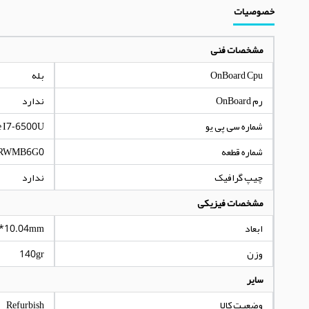
خصوصیات
مشخصات فنی
OnBoard Cpu
بله
رم OnBoard
ندارد
شماره سی پی یو
 I7-6500U
شماره قطعه
RWMB6G0
چیپ گرافیک
ندارد
مشخصات فیزیکی
ابعاد
*10.04mm
وزن
140gr
سایر
وضعیت کالا
Refurbish