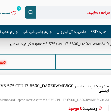
0
لیست دل
هارد SSD
مادربرد آل این وان
لوازم جانبی لپ تاپ
لوازم تعمیر
نتلی
تخفیف ه
اینتلی
Mainboard Laptop Acer Aspire V3-575 CPU-I7-6500_DA0ZRWMB6G0 GM
نا موجود
وضعیت: