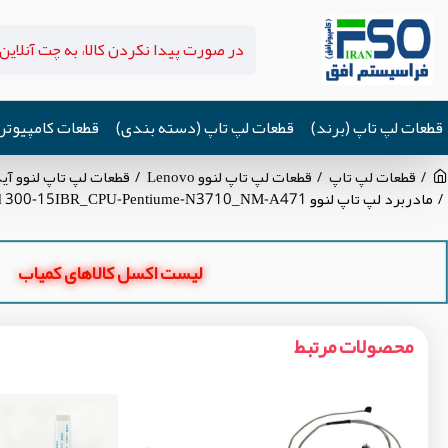
قطعات لپ تاپ (برند)
قطعات لپ تاپ (دسته بندی)
قطعات کامپیوتر
قطعات لپ تاپ
قطعات لپ تاپ لنوو Lenovo
قطعات لپ تاپ لنوو آیدیاپد P300
مادربرد لپ تاپ لنوو Ideapad 300-15IBR_CPU-Pentiume-N3710_NM-A471 گرافیک اینتلی
لیست اکسل کالاهای کمیاب
محصولات مرتبط