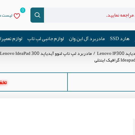
0
لیست دل
هارد SSD
مادربرد آل این وان
لوازم جانبی لپ تاپ
لوازم تعمیر
Lenovo I
مادربرد لپ تاپ لنوو آیدیاپد Lenovo IdeaPad 300
تخفیف ه