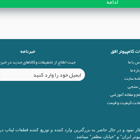
ادامه
ات کامپیوتر افق
خبرنامه
س با ما
جهت اطلاع از تخفیفات و کالاهای جدید در خبر
اره ما
شه سایت
 سنجی
م و مقاله آموزشی
نت کیفیت و قیمت
ال 1377 در زمینه قطعات کامپیوتر آغاز نمود و در حال حاضر به بزرگترین وارد کننده و توزیع 
وتر ایران" و "خیابان مظفر" میباشد.