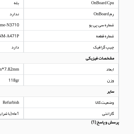
OnBoard Cpu
بله
رم OnBoard
ندارد
شماره سی پی یو
ume-N3710
شماره قطعه
NM-A471P
چیپ گرافیک
دارد
مشخصات فیزیکی
ابعاد
m*7.82mm
وزن
118gr
سایر
وضعیت کالا
Refurbish
گارانتی
1ماه (با شرایط مندرج در توضیحات کالا)
پرسش و پاسخ (1)