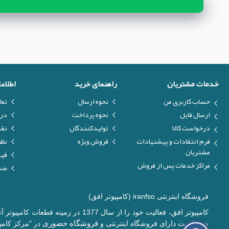
خدمات مشتریان
راهنمای خرید
اطلاع
حساب کاربری من
نحوه ارسال
تما
ارسال فایل
نحوه پرداخت
درب
درخواست کالا
تولیدکنندگان
نق
فرم انتقادات و پیشنهادات
فروش ویژه
نظر
مشتریان
فیل
مراکز خدمات پس از فروش
ضما
فروشگاه اینترنتی iranfso (کامپیوتر افق)
کامپیوتر افق، فعالیت خود را از س
فروشگاه حضوری
شده است دارای فروشگاه اینترنتی و
در "مرکز کامپی