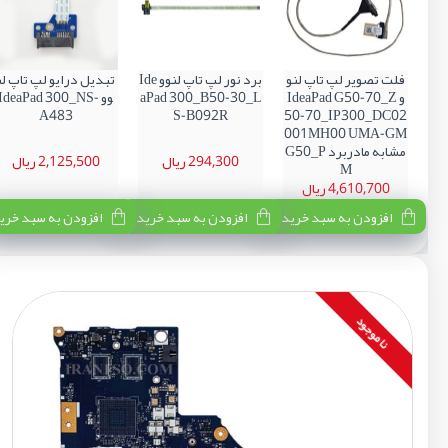
فلت تصویر لپ تاپ لنو
برد نور لپ تاپ لنوو Ide
تبدیل درایو لپ تاپ لن
و IdeaPad G50-70_Z
aPad 300_B50-30_L
وو IdeaPad 300_NS-
A483
S-B092R
50-70_IP300_DC02
001MH00 UMA-GM
مشابه مادربرد G50_P
294,300 ریال
2,125,500 ریال
M
4,610,700 ریال
افزودن به سبد خرید
افزودن به سبد خرید
افزودن به سبد خری
نا موجود