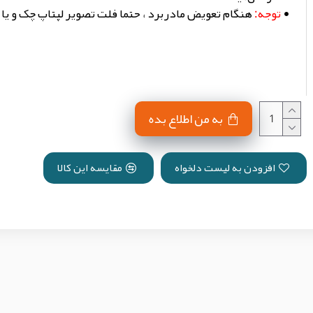
توجه:
هنگام تعویض مادربرد ، حتما فلت تصویر لپتاپ چک و یا
به من اطلاع بده
افزودن به لیست دلخواه
مقایسه این کالا