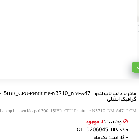
د
مادربرد لپ تاپ لنوو BR_CPU-Pentiume-N3710_NM-A471
گرافیک اینتلی
 Laptop Lenovo Ideapad 300-15IBR_CPU-Pentiume-N3710_NM-A471P GM
نا موجود
وضعیت:
کد کالا:
GL10206045
گارانتی:
یک ماه