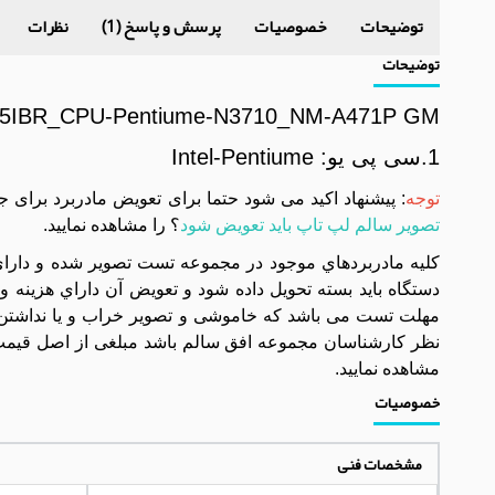
توضیحات
خصوصیات
پرسش و پاسخ (1)
نظرات
توضیحات
0-15IBR_CPU-Pentiume-N3710_NM-A471P GM
1.سی پی یو: Intel-Pentiume
توجه
: پیشنهاد اکید می شود حتما برای تعویض مادربرد برای 
تصویر سالم لپ تاپ باید تعویض شود
؟ را مشاهده نمایید.
مهلت تست می باشد که خاموشی و تصویر خراب و یا نداشتن 
نظر کارشناسان مجموعه افق سالم باشد مبلغی از اصل قیمت 
مشاهده نمایید.
خصوصیات
مشخصات فنی