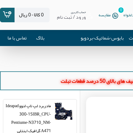
0
حساب کاربری
0 کالا - 0 ریال
خواه
مقایسه
ورود / ثبت نام
ات
بایوس-شماتیک-بردویو
بلاگ
تماس با ما
ای بالای 50 درصد قطعات تبلت
مادربرد لپ تاپ لنوو Ideapad
300-15IBR_CPU-
Pentiume-N3710_NM-
A471 گرافیک اینتلی