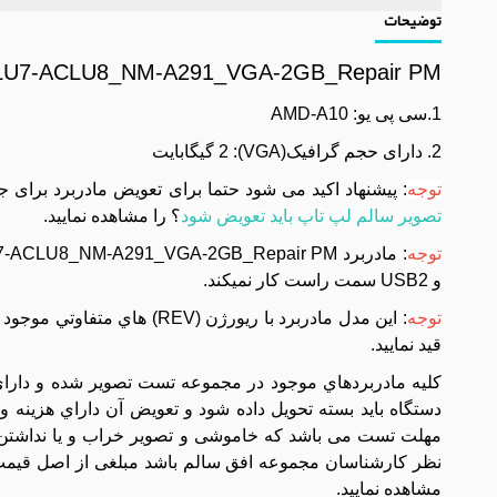
توضیحات
ACLU7-ACLU8_NM-A291_VGA-2GB_Repair PM
1.سی پی یو: AMD-A10
2. دارای حجم گرافیک(VGA): 2 گیگابایت
توجه
: پیشنهاد اکید می شود حتما برای تعویض مادربرد برای 
تصویر سالم لپ تاپ باید تعویض شود
؟ را مشاهده نمایید.
توجه
و USB2 سمت راست کار نمیکند.
توجه
قيد نماييد.
مهلت تست می باشد که خاموشی و تصویر خراب و یا نداشتن 
نظر کارشناسان مجموعه افق سالم باشد مبلغی از اصل قیمت 
مشاهده نمایید.