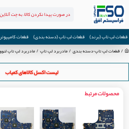
قطعات لپ تاپ (برند)
قطعات لپ تاپ (دسته بندی)
قطعات کامپیوتر
قطعات لپ تاپ-دسته بندی
مادربرد لپ تاپ
مادربرد لپ تاپ لنوو IdeaPad B50-45 CPU-AMD-A10_ACLU7-ACLU8_NM-A291_VGA-2GB گرافیک دار-تعمی
لیست اکسل کالاهای کمیاب
محصولات مرتبط