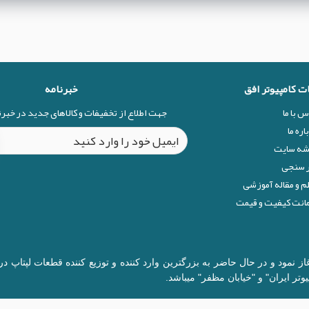
ات کامپیوتر افق
خبرنامه
س با ما
جهت اطلاع از تخفیفات و کالاهای جدید در خبر
اره ما
شه سایت
 سنجی
م و مقاله آموزشی
نت کیفیت و قیمت
ال 1377 در زمینه قطعات کامپیوتر آغاز نمود و در حال حاضر به بزرگترین وارد کننده و توزیع 
وتر ایران" و "خیابان مظفر" میباشد.