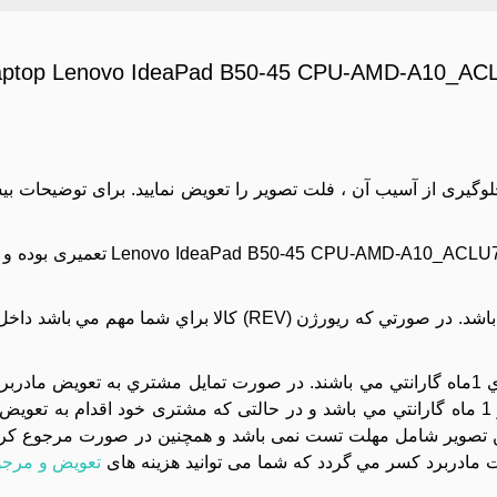
Laptop Lenovo IdeaPad B50-45 CPU-AMD-A10_
جلوگیری از آسیب آن ، فلت تصویر را تعویض نمایید. برای توضیحات بی
: مادربرد 0_ACLU7-ACLU8_NM-A291_VGA-2GB_Repair PM
: اين مدل مادربرد با ريورژن (REV) هاي متفاوتي موجود باشد. در صورتي که ريورژن (REV
کليه مادربردهاي موجود در مجموعه تست تصوير شده و داراي 1ماه گارانتي مي باشند. در صورت تمايل مشتري به 
دستگاه بايد بسته تحويل داده شود و تعويض آن داراي هزينه و 1 ماه گارانتي مي باشد و در حالتی که مشتری خود اقد
تصویر شامل مهلت تست نمی باشد و همچنین در صورت مرجوع کردن 
مادربرد کسر مي گردد که شما می توانید هزینه های
تعویض و مرجو