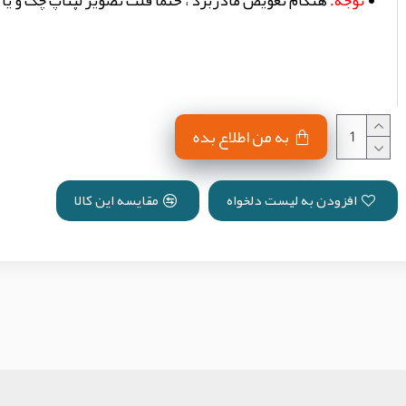
توجه:
هنگام تعویض مادربرد ، حتما فلت تصویر لپتاپ چک و یا
به من اطلاع بده
افزودن به لیست دلخواه
مقایسه این کالا