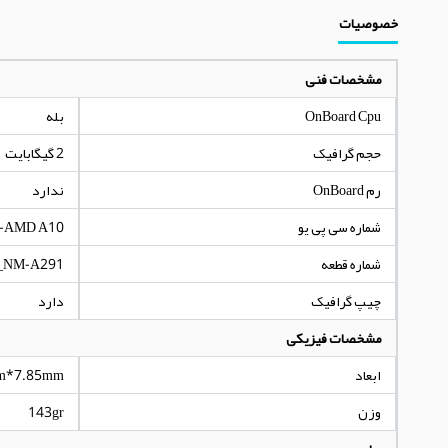
خصوصیات
مشخصات فنی
OnBoard Cpu
بله
حجم گرافیک
2 گیگابایت
رم OnBoard
ندارد
شماره سی پی یو
-AMD A10
شماره قطعه
_NM-A291
چیپ گرافیک
دارد
مشخصات فیزیکی
ابعاد
m*7.85mm
وزن
143gr