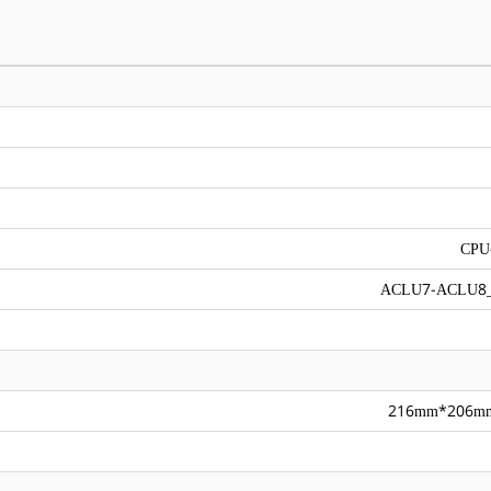
CPU
ACLU7-ACLU8
216mm*206m