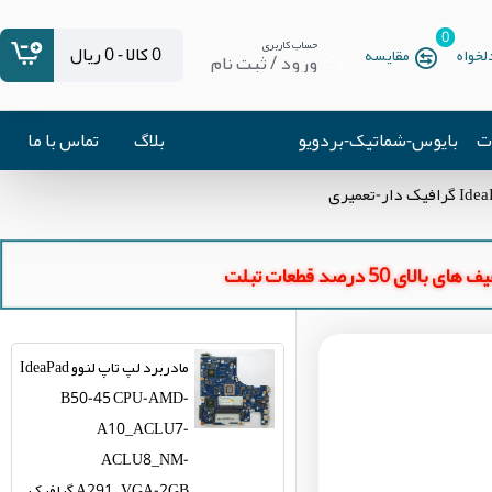
0
حساب کاربری
0 کالا - 0 ریال
خواه
مقایسه
ورود / ثبت نام
ات
بایوس-شماتیک-بردویو
بلاگ
تماس با ما
ای بالای 50 درصد قطعات تبلت
مادربرد لپ تاپ لنوو IdeaPad
B50-45 CPU-AMD-
A10_ACLU7-
ACLU8_NM-
A291_VGA-2GB گرافیک