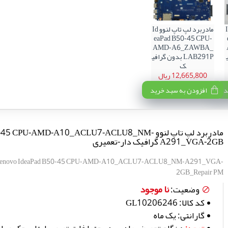
 لنوو Id
مادربرد لپ تاپ لنوو Id
eaPad B50-45 CPU-
AMD-A6_ZAWBA_
فی
LAB291P بدون گرافی
ک
12,665,800 ریال
د
افزودن به سبد خرید
مادربرد لپ تاپ لنوو 5 CPU-AMD-A10_ACLU7-ACLU8_NM
A291_VGA-2GB گرافیک دار-تعمیری
p Lenovo IdeaPad B50-45 CPU-AMD-A10_ACLU7-ACLU8_NM-A291_VGA-
2GB_Repair PM
نا موجود
وضعیت:
کد کالا:
GL10206246
گارانتی:
یک ماه