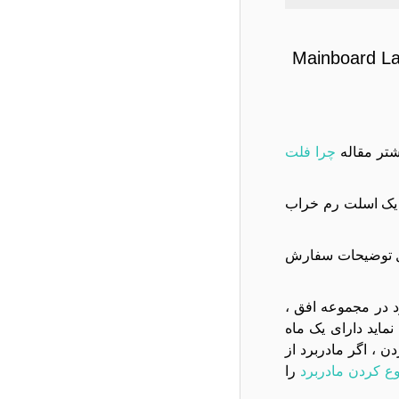
Mainboard 
شتر مقاله
چرا فلت
Lenovo IdeaPad B50-45 CPU-AMD-A1 تعمیری بوده و یک اسلت رم خراب
) کالا براي شما مهم مي باشد داخل توضيحات سفارش
تعويض مادربرد در مجموعه افق ،
ام به تعویض نماید دارای یک ماه
، اگر مادربرد از
ع کردن مادربرد
را