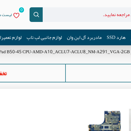
0
لیست دل
هارد SSD
مادربرد آل این وان
لوازم جانبی لپ تاپ
لوازم تعمیر
ری
تخفیف ه