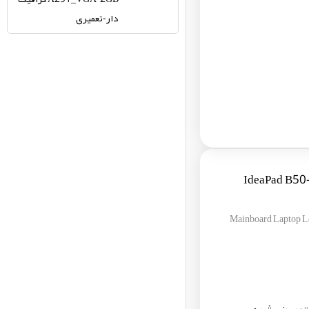
دار-تعمیری
IdeaPad B50-4-
Mainboard Lapto