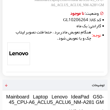
A6_ACLU5_ACLU6_NM-A281 GM
نا موجود
وضعیت:
کد کالا:
GL10206264
گارانتی:
یک ماه
هنگام تعویض مادربرد ، حتما فلت تصویر لپتاپ
توجه:
چک و یا تعویض شود.
توضیحات
Mainboard Laptop Lenovo IdeaPad G50-
45_CPU-A6_ACLU5_ACLU6_NM-A281 GM