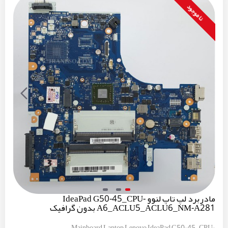
نا موجود
مادربرد لپ تاپ لنوو IdeaPad G50-45_CPU-
A6_ACLU5_ACLU6_NM-A281 بدون گرافیک
Mainboard Laptop Lenovo IdeaPad G50-45_CPU-