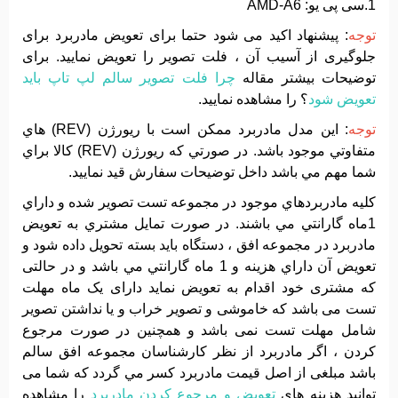
1.سی پی یو: AMD-A6
توجه
: پیشنهاد اکید می شود حتما برای تعویض مادربرد برای
جلوگیری از آسیب آن ، فلت تصویر را تعویض نمایید. برای
توضیحات بیشتر مقاله
چرا فلت تصویر سالم لپ تاپ باید
تعویض شود
؟ را مشاهده نمایید.
توجه
: اين مدل مادربرد ممکن است با ريورژن (REV) هاي
متفاوتي موجود باشد. در صورتي که ريورژن (REV) کالا براي
شما مهم مي باشد داخل توضيحات سفارش قيد نماييد.
کليه مادربردهاي موجود در مجموعه تست تصوير شده و داراي
1ماه گارانتي مي باشند. در صورت تمايل مشتري به تعويض
مادربرد در مجموعه افق ، دستگاه بايد بسته تحويل داده شود و
تعويض آن داراي هزينه و 1 ماه گارانتي مي باشد و در حالتی
که مشتری خود اقدام به تعویض نماید دارای یک ماه مهلت
تست می باشد که خاموشی و تصویر خراب و یا نداشتن تصویر
شامل مهلت تست نمی باشد و همچنین در صورت مرجوع
کردن ، اگر مادربرد از نظر کارشناسان مجموعه افق سالم
باشد مبلغی از اصل قیمت مادربرد کسر مي گردد که شما می
توانید هزینه های
تعویض و مرجوع کردن مادربرد
را مشاهده