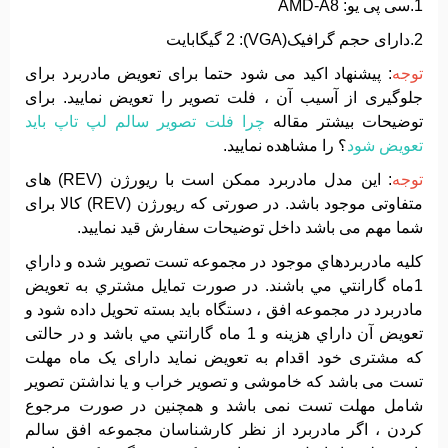
1.سی پی یو: AMD-A8
2.دارای حجم گرافیک(VGA): 2 گیگابایت
توجه
: پیشنهاد اکید می شود حتما برای تعویض مادربرد برای
جلوگیری از آسیب آن ، فلت تصویر را تعویض نمایید. برای
توضیحات بیشتر مقاله
چرا فلت تصویر سالم لپ تاپ باید
تعویض شود
؟ را مشاهده نمایید.
توجه
: این مدل مادربرد ممکن است با ریورژن (REV) های
متفاوتی موجود باشد. در صورتی که ریورژن (REV) کالا برای
شما مهم می باشد داخل توضیحات سفارش قید نمایید.
کليه مادربردهاي موجود در مجموعه تست تصوير شده و داراي
1ماه گارانتي مي باشند. در صورت تمايل مشتري به تعويض
مادربرد در مجموعه افق ، دستگاه بايد بسته تحويل داده شود و
تعويض آن داراي هزينه و 1 ماه گارانتي مي باشد و در حالتی
که مشتری خود اقدام به تعویض نماید دارای یک ماه مهلت
تست می باشد که خاموشی و تصویر خراب و یا نداشتن تصویر
شامل مهلت تست نمی باشد و همچنین در صورت مرجوع
کردن ، اگر مادربرد از نظر کارشناسان مجموعه افق سالم