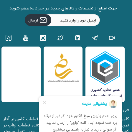
جهت اطلاع از تخفیفات و کالاهای جدید در خبرنامه عضو شوید
ارسال
فروشگاه اینترنتی iranfso (کامپیوتر افق)
کامپیوتر افق، فعالیت خود را از سال 1377 در زمینه قطعات کامپیوتر آغاز
نمود و در حال حاضر به بزرگترین وارد کننده و توزیع کننده قطعات لپتاپ در
کشور تبدیل شده است. این مجموعه که با نام رسمی "فرا سیستم