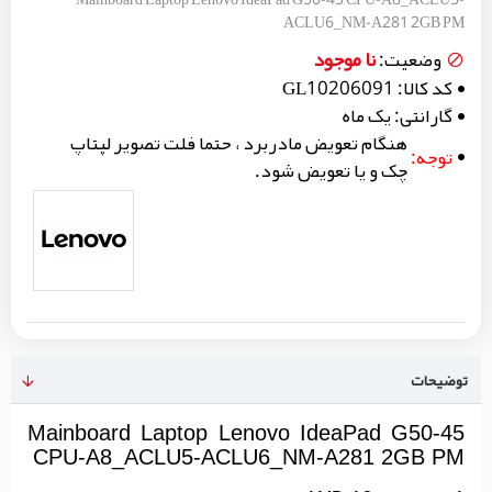
ACLU6_NM-A281 2GB PM
نا موجود
وضعیت:
کد کالا:
GL10206091
گارانتی:
یک ماه
هنگام تعویض مادربرد ، حتما فلت تصویر لپتاپ
توجه:
چک و یا تعویض شود.
توضیحات
Mainboard Laptop Lenovo IdeaPad G50-45
CPU-A8_ACLU5-ACLU6_NM-A281 2GB PM