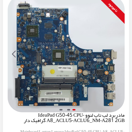
نا موجود
مادربرد لپ تاپ لنوو IdeaPad G50-45 CPU-
A8_ACLU5-ACLU6_NM-A281 2GB گرافیک دار
Mainboard Laptop Lenovo IdeaPad G50-45 CPU-A8_ACLU5-