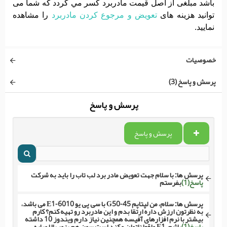
باشد مبلغی از اصل قیمت مادربرد کسر مي گردد که شما می
توانید هزینه های
تعویض و مرجوع کردن مادربرد
را مشاهده
نمایید.
خصوصیات
پرسش و پاسخ (3)
پرسش و پاسخ
پرسش و پاسخ
پرسش ها:
با سلام جهت تعویض مادر برد لب تاب را باید به شرکت
پاسخ(1)
بفرستم
پرسش ها:
سلام، من لپتاپم G50-45 با سی پی یو E1-6010 می باشد،
به نظرتون ارزش داره ارتقا بدم و این مادربرد رو تهیه کنم؟ کارم
بیشتر با نرم افزارهای آفیسه همچنین نیاز دارم ویندوز 10 داشته
پاسخ(1)
باشم، E1 واقعا ناتوان و کند است سِوِن هم بزور بالا میاره