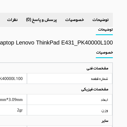
توضیحات
خصوصیات
پرسش و پاسخ (0)
نظرات
توضیحات
ptop Lenovo ThinkPad E431_PK40000L100
خصوصیات
مشخصات فنی
شماره قطعه
K40000L100
مشخصات فیزیکی
ابعاد
3mm*3.09mm
وزن
2gr
سایر