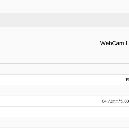
WebCam La
P
64.72mm*9.0