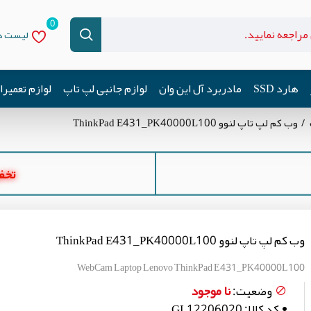
0
لیست دل
هارد SSD
مادربرد آل این وان
لوازم جانبی لپ تاپ
لوازم تعمیر
وب کم لپ تاپ لنوو ThinkPad E431_PK40000L100
تخفیف ه
وب کم لپ تاپ لنوو ThinkPad E431_PK40000L100
WebCam Laptop Lenovo ThinkPad E431_PK40000L100
نا موجود
وضعیت:
کد کالا:
GL12206020