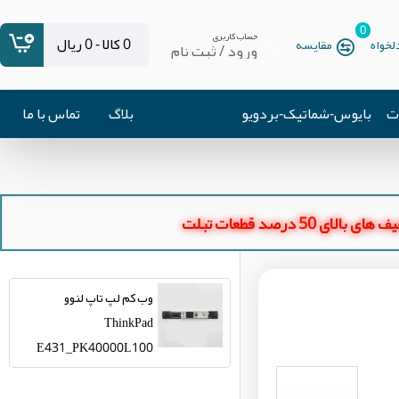
0
حساب کاربری
0 کالا - 0 ریال
خواه
مقایسه
ورود / ثبت نام
ات
بایوس-شماتیک-بردویو
بلاگ
تماس با ما
ای بالای 50 درصد قطعات تبلت
وب کم لپ تاپ لنوو
ThinkPad
E431_PK40000L100