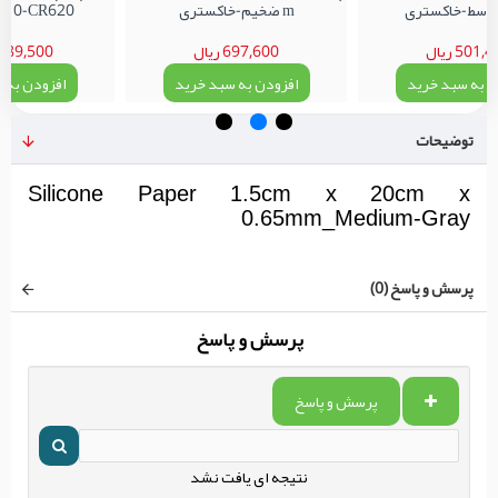
m ضخیم-خاکستری
0-CR620 غیر اورجینال
501 ریال
697,600 ریال
1,689,500 ری
 به سبد خرید
افزودن به سبد خرید
افزودن به س
توضیحات
Silicone Paper 1.5cm x 20cm x
0.65mm_Medium-Gray
پرسش و پاسخ (0)
پرسش و پاسخ
پرسش و پاسخ
نتیجه ای یافت نشد