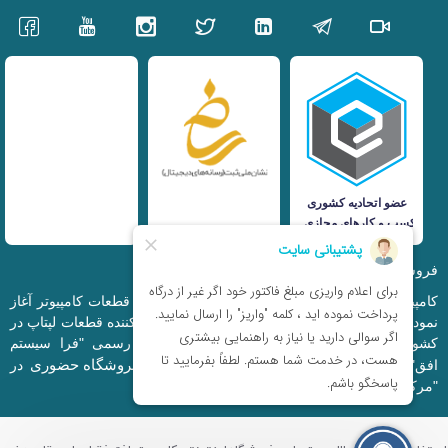
فروشگاه اینترنتی iranfso (کامپیوتر افق)
کامپیوتر افق، فعالیت خود را از سال 1377 در زمینه قطعات کامپیوتر آغاز
نمود و در حال حاضر به بزرگترین وارد کننده و توزیع کننده قطعات لپتاپ در
کشور تبدیل شده است. این مجموعه که با نام رسمی "فرا سیستم
فروشگاه حضوری
افق" ثبت شده است دارای فروشگاه اینترنتی و
در
"مرکز کامپیوتر ایران" و "خیابان مظفر" میباشد.