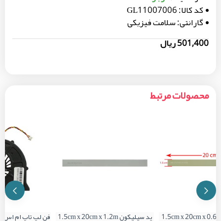
کد کالا:
GL11007006
گارانتی:
سلامت فیزیکی
501,400 ریال
محصولات مرتبط
د سیلیکون 1.5cm x 20cm x 0.65
پد سیلیکون 1.5cm x 20cm x 1.2m