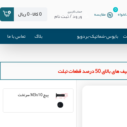
0
حساب کاربری
0 کالا - 0 ریال
خواه
مقایسه
ورود / ثبت نام
ات
بایوس-شماتیک-بردویو
بلاگ
تماس با ما
ای بالای 50 درصد قطعات تبلت
پیچ M3x10 سرتخت