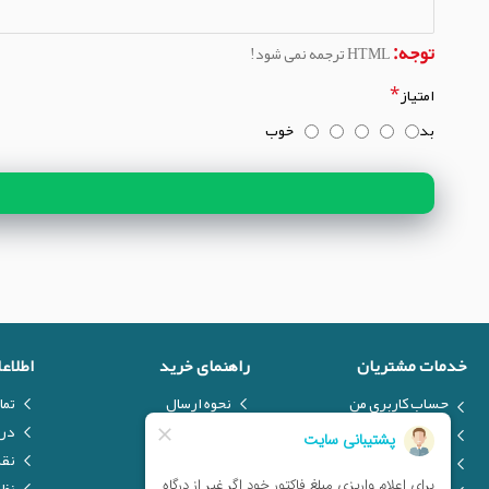
توجه:
HTML ترجمه نمی شود!
امتیاز
بد
خوب
خدمات مشتریان
راهنمای خرید
اطلاع
حساب کاربری من
نحوه ارسال
تما
ارسال فایل
نحوه پرداخت
درب
درخواست کالا
تولیدکنندگان
نق
فرم انتقادات و پیشنهادات
فروش ویژه
نظر