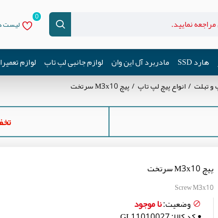
0
لیست دل
هارد SSD
مادربرد آل این وان
لوازم جانبی لپ تاپ
لوازم تعمیر
 و تبلت
انواع پیچ لپ تاپ
پیچ M3x10 سرتخت
تخفیف ه
پیچ M3x10 سرتخت
Screw M3x10
نا موجود
وضعیت:
کد کالا:
GL11010027