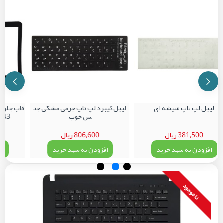
لیبل لپ تاپ شیشه ای
لیبل کیبرد لپ تاپ چرمی مشکی جن
س خوب
F142-143
381,500 ریال
806,600 ریال
0
افزودن به سبد خرید
افزودن به سبد خرید
اف
نا موجود