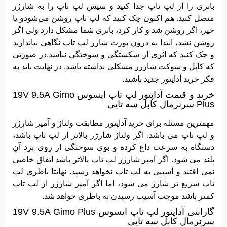
باتری را از لپ تاپ جدا کنید و سپس لپ تاپ را به شارژر
متصل کنید. هم اکنون چک کنید که لپ تاپ روشن می‌شودو یا
خیر، اگر روشن شد و کار کرد، باتری شما مشکل دارد ولی اگر
روشن نشد، ابتدا به درون پورت شارژ لپ تاپ نگاهی بیاندازید
و چک کنید که اثری از شکستگی و سوختگی نباشد.در صورتی
که کابل و سوکت شارژر مشکلی نداشته باشد, در نهایت باید به
فکر خرید آداپتور جدید باشید.
خرید و قیمت آداپتور لپ تاپ ایسوس 19V 9.5A Gimo
Plus سرنرمال کابل سه تایی
مهمترین مسئله برای خرید آداپتور مطابقت ولتاژ و آمپر شارژر
و لپ تاپ می باشد. اگر ولتاژ شارژر بالاتر از لپ تاپ باشد،
دستگاه به سرعت داغ کرده و بوی سوختگی از روی برد آن
بلند می شود. اگر آمپر شارژر لپ تاپ بالاتر باشد اتفاق خاصی
نمی افتند و آسیبی به لپ تاپ نخواهد رسید. نهایتا باطری لپ
تاپ سریع تر شارژ می شود، اما اگر آمپر شارژر از لپ تاپ
کمتر باشد موجب آسیب رسیدن به باطری خواهد شد.
گارانتی آداپتور لپ تاپ ایسوس 19V 9.5A Gimo Plus
سرنرمال کابل سه تایی