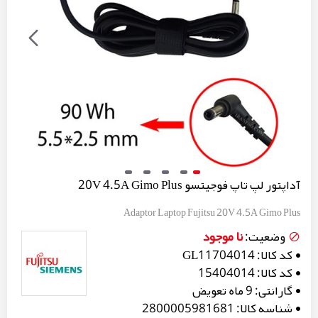
آداپتور لپ تاپ فوجیتسو 20V 4.5A Gimo Plus
Adaptor Laptop Fujitsu 20V 4.5A Gimo Plus
نا موجود
وضعیت:
کد کالا:
GL11704014
کد کالا:
15404014
گارانتی:
9 ماه تعویض
شناسه کالا:
2800005981681