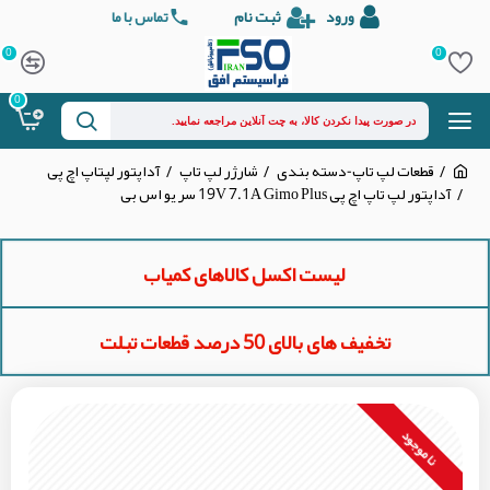
ورود
ثبت نام
تماس با ما
0
0
0
قطعات لپ تاپ-دسته بندی
شارژر لپ تاپ
آداپتور لپتاپ اچ پی
آداپتور لپ تاپ اچ پی 19V 7.1A Gimo Plus سر یو اس بی
لیست اکسل کالاهای کمیاب
تخفیف های بالای 50 درصد قطعات تبلت
نا موجود