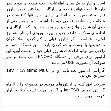
است و نیاز به یک سری اطلاعات راجب قطعه ی مورد نظر
دارد تا راحت بتوانید قطعه ی سازگار را پیدا کنید. خرید شارژر
نیاز به تخصص سخت افزاری زیادی ندارد تنها کافیست در
هنگام خرید شارژر قدیمی خود را داشته باشید و به راحتی از
روی آن شارژر ولتاژ و آمپر رو بخوانید ، البته که سازگاری و
اندازه ی سوکت شارژر جدید با پورت ورودی لپ تاپ هم جز
اولویت ها است. اگر شارژر قبلی را گم کردید اصلا نگران
نباشید,تنها با جست و جو کردن پارت نامبر دستگاه خود به
راحتی می توانید اطلاعات شارژر قبلی خود را بدست آورید.این
آداپتور برای برخی از دستگاه LENOVO می باشد و سر
سوکت آن بصورت USB می باشد.
گارانتی آداپتور لپ تاپ اچ پی 19V 7.1A Gimo Plus
سر یو اس بی
شرکت افق کلیه ی آداپتورهای موجود در مجموعه را با 9 ماه
گارانتی تعویض IranFSO و 7 روز مهلت تست کالا به بازار
عرضه نموده است.